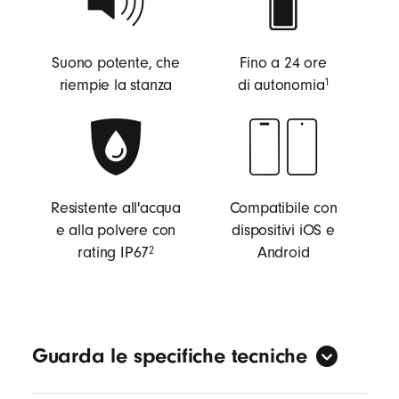
e
B
l
Suono potente, che
Fino a 24 ore
u
nota
riempie la stanza
di autonomia⁠
⁠⁠⁠1
e
t
o
o
t
Resistente all'acqua
Compatibile con
h
e alla polvere con
dispositivi iOS e
nota
rating IP67⁠
Android
⁠2
Guarda le specifiche tecniche