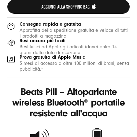
w
AGGIUNGI ALLA SHOPPING BAG 
i
r
Consegna rapida e gratuita
e
Approfitta della spedizione gratuita e veloce di tutti
i prodotti a magazzino.
l
Resi ancora più facili
e
Restituisci ad Apple gli articoli idonei entro 14
giorni dalla data di ricezione.
s
Prova gratuita di Apple Music
s
3 mesi di accesso a oltre 100 milioni di brani, senza
pubblicità.*
p
o
r
Beats Pill – Altoparlante
t
wireless Bluetooth
portatile
®
a
resistente all'acqua
t
i
l