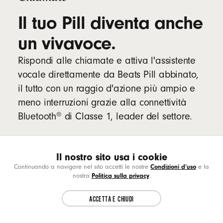
Il tuo Pill diventa anche
un vivavoce.
Rispondi alle chiamate e attiva l'assistente
vocale direttamente da Beats Pill abbinato,
il tutto con un raggio d'azione più ampio e
meno interruzioni grazie alla connettività
®
Bluetooth
di Classe 1, leader del settore.
Il nostro sito usa i cookie
Choose another country or region to see
CL
Condizioni d’uso
Continuando a navigare nel sito accetti le nostre
e la
content specific to your location.
Politica sulla privacy
nostra
.
ACCETTA E CHIUDI
CONTINUE