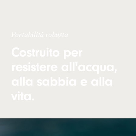
Portabilità robusta
Costruito per
resistere all'acqua,
alla sabbia e alla
vita.