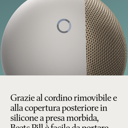
Lettore
video
in
fase
di
caricamento.
Grazie al cordino rimovibile e
alla copertura posteriore in
silicone a presa morbida,
Beats Pill è facile da portare