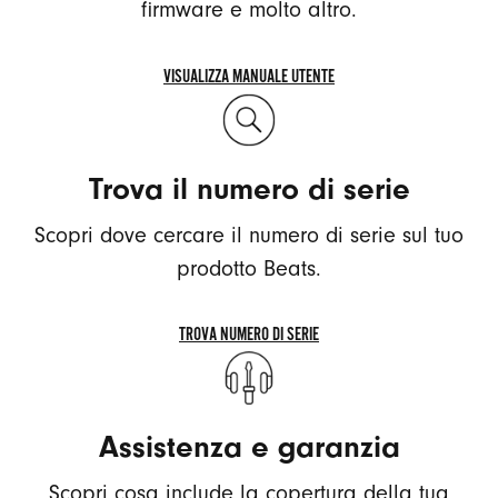
firmware e molto altro.
VISUALIZZA MANUALE UTENTE
VISUALIZZA
MANUALE
UTENTE
Trova il numero di serie
Scopri dove cercare il numero di serie sul tuo
prodotto Beats.
TROVA NUMERO DI SERIE
TROVA
NUMERO
DI
Assistenza e garanzia
SERIE
Scopri cosa include la copertura della tua