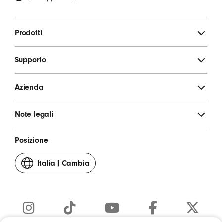
Prodotti
Supporto
Azienda
Note legali
Posizione
Italia
|
Cambia
il
tuo
Paese
o
territorio
Instagram
TikTok
YouTube
Facebook
Twitter