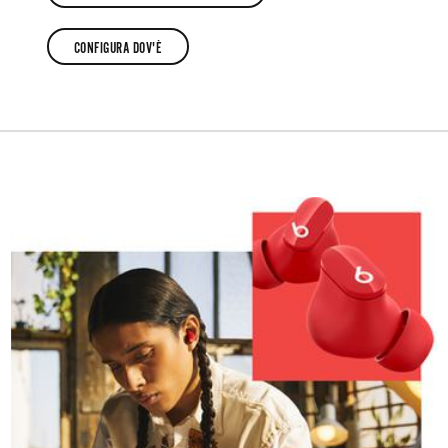
CONFIGURA
CONFIGURA DOV'È
I
CONFIGURA
BEATS STUDIO BUDS
DOV'È