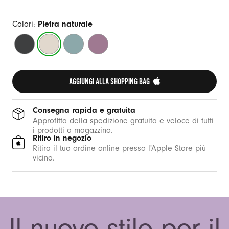
Colori:
Pietra naturale
Nero
Pietra
Azzurro
Viola
mezzanotte
naturale
nilo
malva
AGGIUNGI ALLA SHOPPING BAG 
Consegna rapida e gratuita
Approfitta della spedizione gratuita e veloce di tutti
i prodotti a magazzino.
Ritiro in negozio
Ritira il tuo ordine online presso l'Apple Store più
vicino.
Il nuovo stile per il