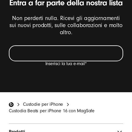
Entra a far parte della nostra lista
Non perderti nulla. Ricevi gli aggiornamenti
sui nuovi prodotti, sulle collaborazioni e molto
altro.
Inserisci la tua e-mail
*
Desidero ricevere e-mail con aggiornamenti sui
prodotti Beats, offerte speciali e inviti occasionali ai
sondaggi.
*
Footer Beats
Custodie per iPhone
ISCRIVITI
Custodia Beats per iPhone 16 con MagSafe
Prodotti