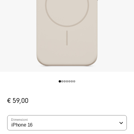
Prezzo
€ 59,00
originale
Dimensioni