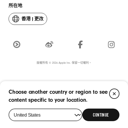
所在地
香港
|
更改
你
嘅
國
家
或
Youku
weibo
Facebook
Instagram
地
(喺
(喺
(喺
(喺
區
新
版權所有 © 2026 Apple Inc. 保留一切權利。
新
新
新
視
視
視
視
窗
窗
窗
窗
打
打
打
打
開)
開)
開)
開)
Choose another country or region to see
CL
content specific to your location.
CONTINUE