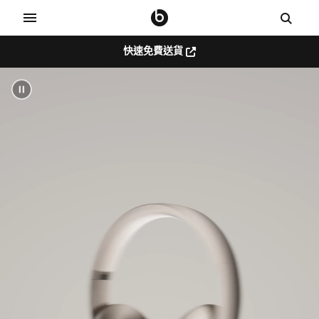
快速免費送貨
B
e
a
t
s
b
y
D