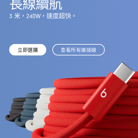
長線續航
了
解
3 米，240W，速度超快。
立即選購
查看所有連接線
點
點
擊
擊
以
以
購
購
買
買
BEATS
所
240W
有
10
BEATS
呎
充