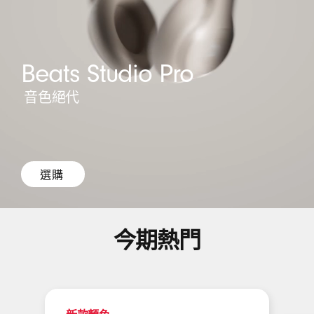
r
e
-
Beats Studio Pro
無
音色絕代
線
耳
機
選購 
撳
,
呢
耳
今期熱門
度
塞
買
BEATS
式
STUDIO