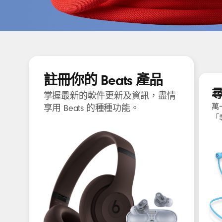
USB-
電
C
線
至
USB-
想了解 Beats 提供哪些產
C
註冊你的 Beats 產品
充
尋
掌握最新的軟件更新及資訊，盡情
電
萬
享用 Beats 的種種功能。
線
「