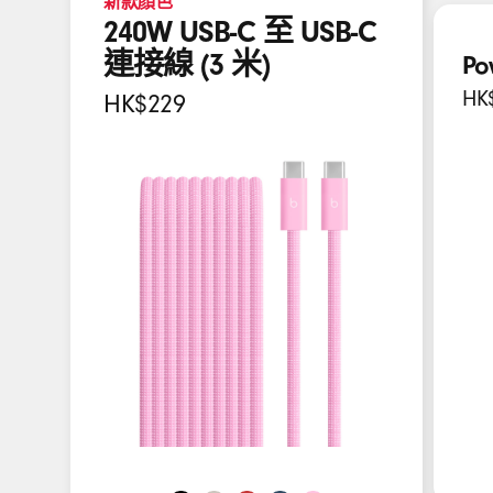
耳
新款顏色
PRO
240W USB-C 至 USB-C
機
耳
連接線 (3 米)
Po
機
,
HK
HK$229
揚
聲
器
以
及
更
多
耳