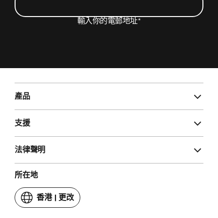
輸入你的電郵地址
*
我希望以電郵方式收取有關 Beats 產品的最新消息
和特別優惠，以及偶爾獲邀填寫問卷。
*
Beats 註腳
登記
產品
支援
法律聲明
所在地
香港
|
更改
你
嘅