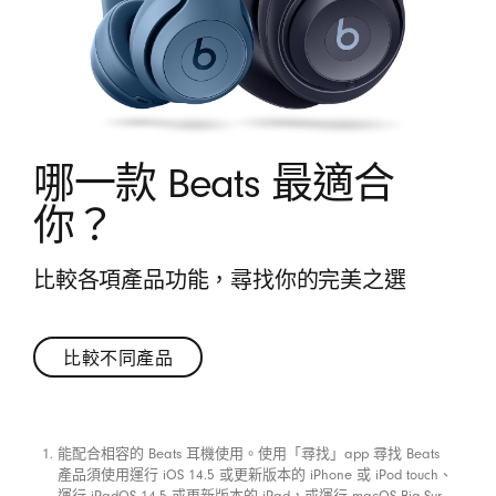
哪一款 Beats 最適合
你？
比較各項產品功能，尋找你的完美之選
比較不同產品
比
較
能配合相容的 Beats 耳機使用。使用「尋找」app 尋找 Beats
不
註腳
產品須使用運行 iOS 14.5 或更新版本的 iPhone 或 iPod touch、
同
運行 iPadOS 14.5 或更新版本的 iPad，或運行 macOS Big Sur