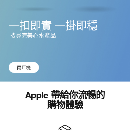
一扣即實 一掛即穩
搜尋完美心水產品
買耳機
撳
呢
Apple 帶給你流暢的
度
購物體驗
買
BEATS
耳
機