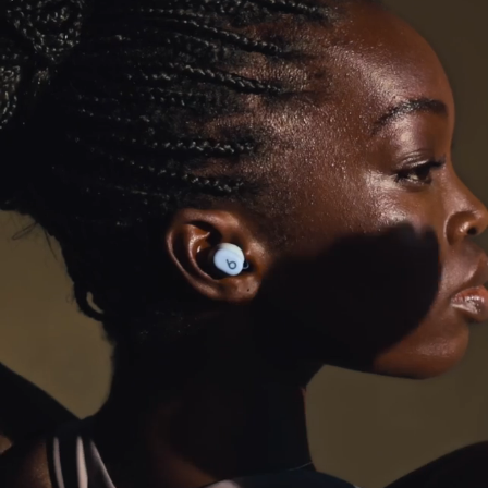
裝有特製咪高風，由先進的噪音學習演算法
所支援，帶來卓越的通話質素。
電量
註腳
電池使用時間更持久，可播放長達 18 小時
1
有了 Fast Fuel 快充技術，只需快充 5 分鐘，
註腳
即可播放長達 1 小時
3
USB-C 通用充電功能
註腳
直接從你的手機
、平板電腦或手提電腦充
4
電，外出時亦可獲額外電量
充電式鋰離子電池
操控按鈕
每邊均有一個多功能按鈕