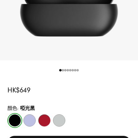
原
HK$649
價
顏色:
啞光黑
啞
極
透
風
光
光
視
雲
黑
紫
紅
灰