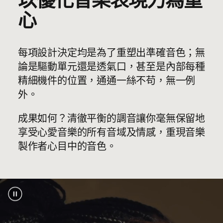
以優化音樂表現力為重
重量：5.7 克
心
便攜盒規格：
長度：6.6 厘米/2.6 吋
闊度：3.5 厘米/1.4 吋
每項設計決定均是為了重塑出準確音色；無
高度：2.4 厘米/0.9 吋
論是驅動單元還是透氣口，甚至是內部每種
重量：22 克
精細機件的位置，通通一絲不苟，無一例
外。
成果如何？清徹平衡的調音讓你毫無保留地
兼容 iOS 和 Android 裝置，支援無縫一按配
享受心愛音樂的所有音域及情感，重現音樂
對、跨裝置自動預先配對，以及「尋找」或
製作者心目中的音色。
「尋找我的裝置」功能，一開箱即可享用耳
註腳
機
2
領先業界的 Class 1 藍牙
技術，連接範圍更
®
廣、連接更穩妥
藍牙兼容性：
藍牙 5.3