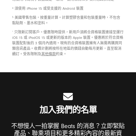
footnote
4
須使用 iPhone 15 或受支援的 Android 裝置
footnote
5
美國零售包裝，按重量計算。計算塑膠含量和包裝重量時，不包含
黏貼劑、墨水和塗料。
footnote
*
只限新訂閱客戶。優惠限時提供，新用戶須將合資格裝置連接至運行
iOS 15 或 iPadOS 15 或更新的版本的 Apple 裝置。優惠將於符合資格
裝置配對後的 3 個月內適用。現有的合資格裝置擁有人無需再購買同
類音訊產品。收費計劃將按所在地區的價錢自動每月更新，直至取消
續訂。受各限制及
其他條款
約束。
加入我們的名單
不想慢人一拍掌握 Beats 的消息？立即緊貼
產品、聯乘項目和更多精彩內容的最新資