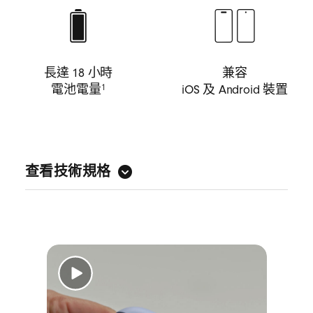
長達 18 小時
兼容
電池電量
iOS 及 Android 裝置
1
查看技術規格
精心特製的聲學架構以優化音樂表現力為重
心，帶來全音域的清晰細緻音色，發揮 Beats
的強大音效
雙層驅動單元降低整體頻率曲線上的細微失
真，確保能無比精準地重現高度逼真的音色