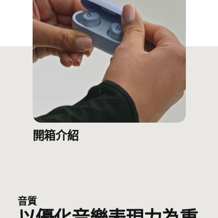
軸向對齊驅動單元與出音嘴平行排放，將聲
音更直接地傳到耳內
Beats 有史以來最小巧輕便的耳機盒
耳機出音嘴的傾斜角度符合人體工學，自然
地貼合耳形
採用激光切割的透氣口，能提升低音表現之
餘，還可以緩和氣壓，令佩戴時倍感舒適
開箱介紹
設有四個耳塞套選項（加小、小、中及
大），貼合各式耳形
耳塞規格：
長度：2.05 厘米/0.81 吋
音質
闊度：1.85 厘米/0.73 吋
高度：1.9 厘米 / 0.75 吋