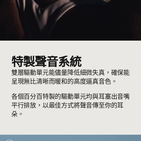
包裝隨附內容
Beats Solo Buds 耳塞
便攜盒
四款尺寸的耳塞套（加小、小、中及大）
保養服務卡
特製聲音系統
（電源轉換器及 USB-C 充電線獨立銷售）
雙層驅動單元能儘量降低細微失真，確保能
包裝
呈現無比清晰而暖和的高度逼真音色。
Beats Solo Buds 產品包裝盒使用 100% 源自再
生纖維及/或可持續發展樹林的植物性物料製
各個百分百特製的驅動單元均與耳塞出音嘴
註腳
造
5
平行排放，以最佳方式將聲音傳至你的耳
朵。