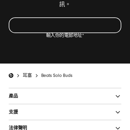
訊。
輸入你的電郵地址
*
我希望以電郵方式收取有關 Beats 產品的最新消息
和特別優惠，以及偶爾獲邀填寫問卷。
*
Beats 註腳
耳塞
Beats Solo Buds
登記
產品
支援
法律聲明