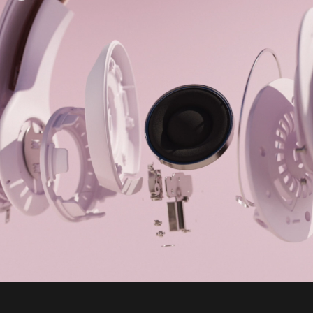
註腳
充電一次，聆聽時間長達 50 小時
3
憑 Fast Fuel 快充技術，只需充電 10 分鐘，即
註腳
可獲長達 5 小時的播放時間
5
以 3.5 毫米音訊連接線聆聽時，完全無需用電
USB-C 通用充電功能
充電式鋰離⼦電池
「b」按鈕可控制音樂和通話
音量加大／減少按鈕
多功能按鈕可控制電源和配對