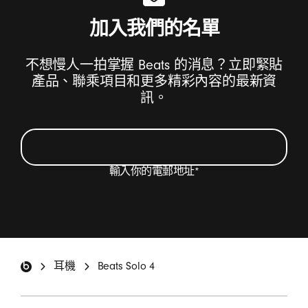
加入我們的名單
不想慢人一拍掌握 Beats 的消息？立即緊貼
產品、聯乘項目和更多精彩內容的最新資
訊。
輸入你的電郵地址
*
我希望以電郵方式收取有關 Beats 產品的最新消息
和特別優惠，以及偶爾獲邀填寫問卷。
*
Beats 註腳
耳機
Beats Solo 4
登記