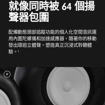
就像同時被 64 個揚
Beats Solo 4 頭戴式耳機
聲器包圍
便攜盒
供充電和音訊連接用的 USB-C 至 USB-C 線
配備動態頭部追蹤功能的個人化空間音訊運
3.5 毫米類比音訊連接線
用內置陀螺儀和加速感應器，隨著你的移動
快速入門指南
發出環迴立體聲，塑造真正沉浸式聆聽體
保養服務卡
1
驗。
（USB-C 電源轉換器獨立銷售）
Beats Solo 4 包裝採用 100% 纖維物料，源自
註腳
以可持續方式管理的樹林
6