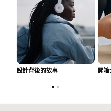
感，透過追蹤你的頭部動作，帶來環迴立體
註腳
聲互動體驗
1
透過 USB-C 或 3.5 毫米音訊連接線，帶來無
註腳
損壓縮音質
2
外型：貼耳式
超輕盈人體工學設計，佩戴全日都舒適自在
柔韌穩固的頭樑和符合人體工學角度的調節
式耳罩，確保固定貼合
設計背後的故事
開箱
UltraPlush 耳罩軟墊倍添舒適感，而且更為耐
用，更提供被動式隔音功能，能有效阻隔外
界聲音
規格：
長度：17.7 厘米／6.9 吋
闊度：15.8 厘米／6.2 吋