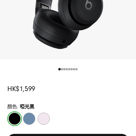
原
HK$1,599
價
顏色:
啞光黑
啞
石
雲
光
板
彩
黑
藍
粉