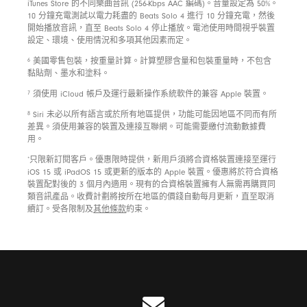
iTunes Store 的不同樂曲音訊 (256-Kbps AAC 編碼)。音量設定為 50%。
10 分鐘充電測試以電力耗盡的 Beats Solo 4 進行 10 分鐘充電，然後
開始播放音訊，直至 Beats Solo 4 停止播放。電池使用時間視乎裝置
設定、環境、使用情況和多項其他因素而定。
6
美國零售包裝，按重量計算。計算塑膠含量和包裝重量時，不包含
黏貼劑、墨水和塗料。
7
須使用 iCloud 帳戶及運行最新操作系統軟件的兼容 Apple 裝置。
8
Siri 未必以所有語言或於所有地區提供，功能可能因地區不同而有所
差異。須使用兼容的裝置及連接互聯網。可能需要繳付流動數據費
用。
*
只限新訂閱客戶。優惠限時提供，新用戶須將合資格裝置連接至運行
iOS 15 或 iPadOS 15 或更新的版本的 Apple 裝置。優惠將於符合資格
裝置配對後的 3 個月內適用。現有的合資格裝置擁有人無需再購買同
類音訊產品。收費計劃將按所在地區的價錢自動每月更新，直至取消
續訂。受各限制及
其他條款
約束。