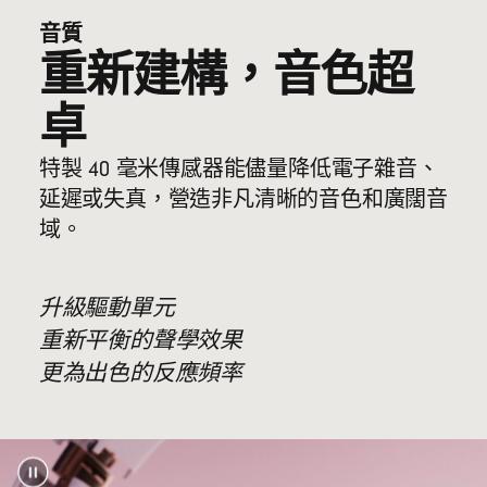
高度：6.8 厘米 / 2.7 吋
音質
重量：217 克 / 7.65 安士
重新建構，音色超
卓
註腳
領先業界的 Class 1 藍牙
技術，連接範圍更
®
特製 40 毫米傳感器能儘量降低電子雜音、
廣、連接更穩妥
延遲或失真，營造非凡清晰的音色和廣闊音
藍牙兼容性：
域。
藍牙 5.3
以 USB-C 輸入，有線播放包含的無損壓縮音
註腳
訊註腳
2
升級驅動單元
以 3.5 毫米類比輸入的有線音源
重新平衡的聲學效果
多重數碼波束成型咪高風由先進的語音定位
更為出色的反應頻率
演算法支援，帶來卓越通話質素
兼容 iOS 和 Android，支援無縫一按配對、跨
裝置自動預先配對，以及「尋找」或「尋找
註腳
我的裝置」功能
4