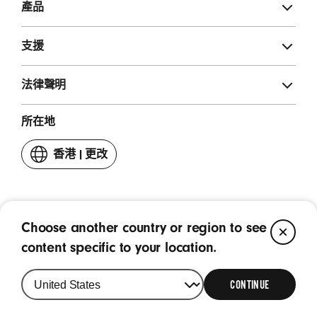
產品
支援
法律聲明
所在地
香港
|
更改
你
嘅
國
家
或
Choose another country or region to see
CL
Youku
weibo
Facebook
Instagram
地
content specific to your location.
(喺
(喺
(喺
(喺
區
新
版權所有 © 2026 Apple Inc. 保留一切權利。
新
新
新
視
視
視
視
CONTINUE
窗
窗
窗
窗
打
打
打
打