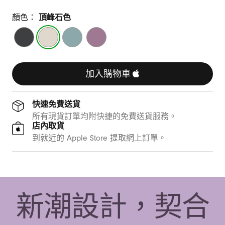
顏色：
頂峰石色
午
頂
海
夕
夜
峰
汐
陽
黑
石
藍
紫
色
色
色
色
加入購物車
快速免費送貨
所有現貨訂單均附快捷的免費送貨服務。
店內取貨
到就近的 Apple Store 提取網上訂單。
新潮設計，契合