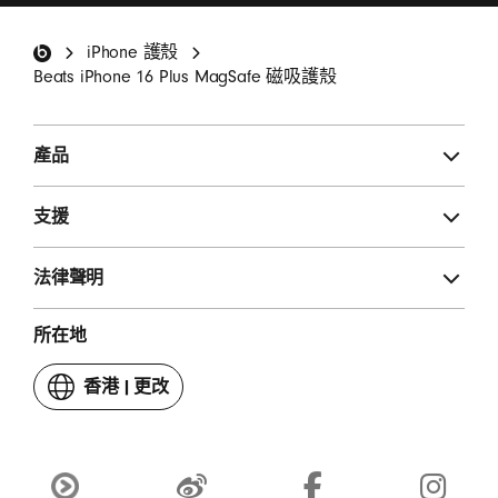
Beats 註腳
iPhone 護殼
登記
Beats iPhone 16 Plus MagSafe 磁吸護殼
產品
支援
法律聲明
所在地
香港
|
更改
你
嘅
國
家
或