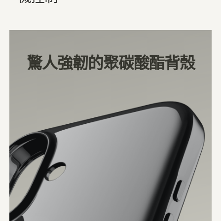
驚人強韌的聚碳酸酯背殼