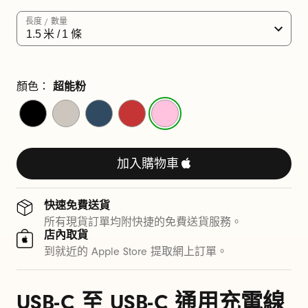
1
長度 / 數量
.
5
米
顏色：
超能粉
閃
奔
電
極
超
/
電
騰
光
致
能
5
黑
灰
藍
紅
粉
加入購物車
呎
)
快速免費送貨
所有現貨訂單均附快捷的免費送貨服務。
店內取貨
到就近的 Apple Store 提取網上訂單。
USB-C 至 USB-C 通用充電線