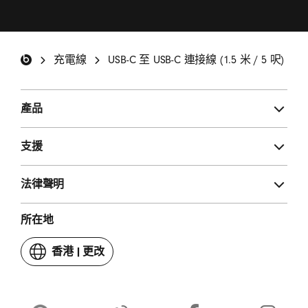
我希望以電郵方式收取有關 Beats 產品的最新消息
和特別優惠，以及偶爾獲邀填寫問卷。
*
Beats 註腳
充電線
USB-C 至 USB-C 連接線 (1.5 米 / 5 呎)
登記
產品
支援
法律聲明
所在地
香港
|
更改
你
嘅
國
家