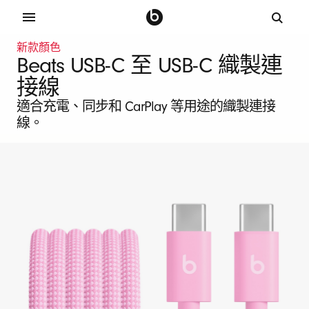
新款顏色
B
Beats USB-C 至 USB-C 織製連
e
接線
適合充電、同步和 CarPlay 等用途的織製連接
a
線。
t
s
U
S
B
-