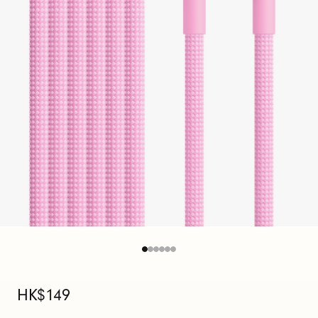
C
至
U
S
B
-
C
充
電
線
(
原
HK$149
價