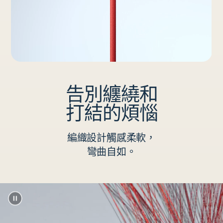
告別纏繞和
打結的煩惱
編織設計觸感柔軟，
彎曲自如。