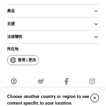
產品
支援
法律聲明
所在地
香港
|
更改
你
嘅
國
家
或
Youku
weibo
Facebook
Instagram
地
(喺
(喺
(喺
(喺
區
Choose another country or region to see
CL
新
版權所有 © 2026 Apple Inc. 保留一切權利。
新
新
新
視
content specific to your location.
視
視
視