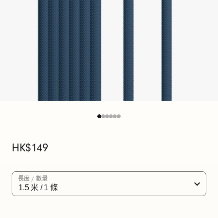
C
至
U
S
B
-
C
充
原
HK$149
價
電
線
長度 / 數量
(