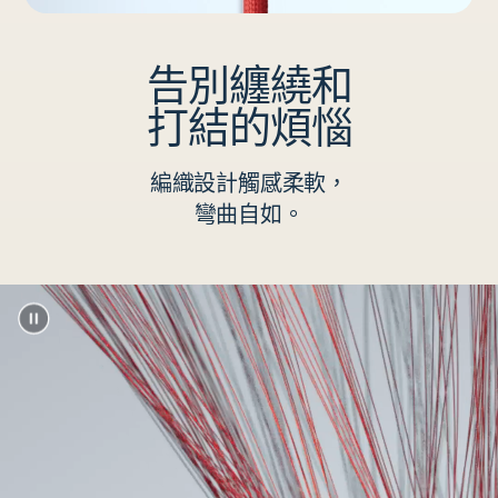
告別纏繞和
打結的煩惱
編織設計觸感柔軟，
彎曲自如。