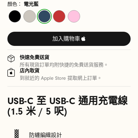
1
顏色：
電光藍
.
閃
奔
電
極
超
電
騰
光
致
能
5
黑
灰
藍
紅
粉
米
加入購物車
/
快速免費送貨
5
所有現貨訂單均附快捷的免費送貨服務。
店內取貨
呎
到就近的 Apple Store 提取網上訂單。
)
USB-C 至 USB-C 通用充電線
(1.5 米 / 5 呎)
防纏編織設計