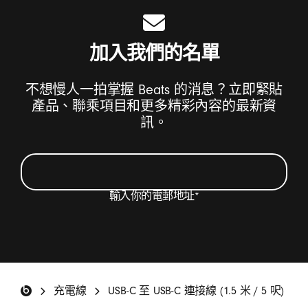
加入我們的名單
不想慢人一拍掌握 Beats 的消息？立即緊貼
產品、聯乘項目和更多精彩內容的最新資
訊。
輸入你的電郵地址
*
我希望以電郵方式收取有關 Beats 產品的最新消息
和特別優惠，以及偶爾獲邀填寫問卷。
*
Beats 註腳
充電線
USB-C 至 USB-C 連接線 (1.5 米 / 5 呎)
登記