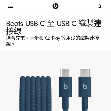
B
Beats USB-C 至 USB-C 織製連
e
接線
適合充電、同步和 CarPlay 等用途的織製連接
a
線。
t
s
U
S
B
-