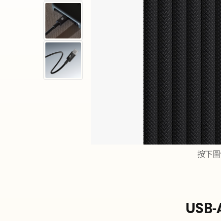
s
U
S
B
按下圖
-
USB-