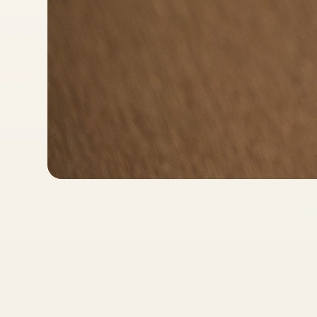
/
5
呎
)