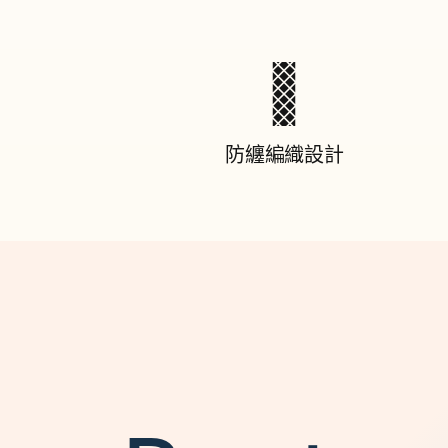
A
至
防纏編織設計
U
S
B