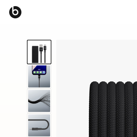
B
e
a
t