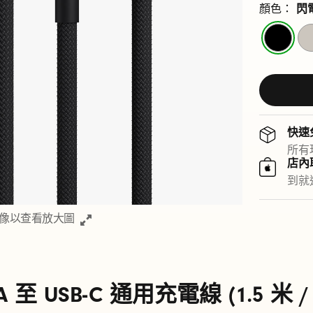
顏色：
閃
閃
奔
電
騰
黑
灰
快速
所有
店內
到就近
像以查看放大圖
A 至 USB-C 通用充電線 (1.5 米 /