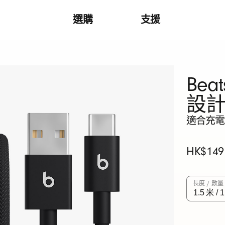
選購
支援
Bea
設
適合充電、
原
HK$149
價
長度 / 數量