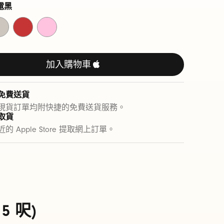
電黑
極
超
致
能
紅
粉
加入購物車
免費送貨
現貨訂單均附快捷的免費送貨服務。
取貨
的 Apple Store 提取網上訂單。
 5 呎)