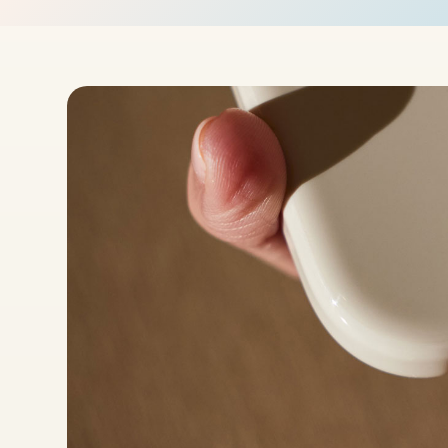
(
1
.
5
米