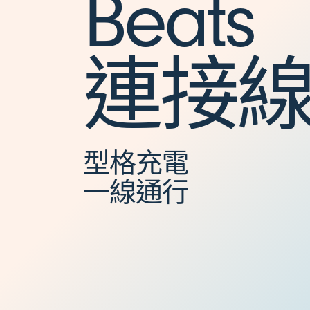
Beats
-
連接
C
充
型格充電
一線通行
電
線