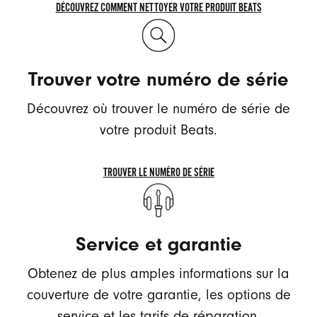
DÉCOUVREZ COMMENT NETTOYER VOTRE PRODUIT BEATS
DÉCOUVREZ
COMMENT
NETTOYER
Trouver votre numéro de série
VOTRE
PRODUIT
Découvrez où trouver le numéro de série de
BEATS
votre produit Beats.
TROUVER LE NUMÉRO DE SÉRIE
TROUVER
LE
NUMÉRO
Service et garantie
DE
SÉRIE
Obtenez de plus amples informations sur la
couverture de votre garantie, les options de
service et les tarifs de réparation.