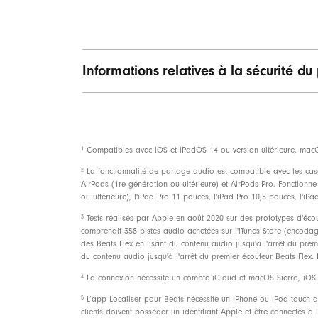
Informations relatives à la sécurité du
Commandes
1
Compatibles avec iOS et iPadOS 14 ou version ultérieure, macOS 1
2
La fonctionnalité de partage audio est compatible avec les casq
Contenu du c
AirPods (1re génération ou ultérieure) et AirPods Pro. Fonctionne
ou ultérieure), l'iPad Pro 11 pouces, l'iPad Pro 10,5 pouces, l'iP
3
Tests réalisés par Apple en août 2020 sur des prototypes d'écout
comprenait 358 pistes audio achetées sur l'iTunes Store (encodage
des Beats Flex en lisant du contenu audio jusqu'à l'arrêt du pre
du contenu audio jusqu'à l'arrêt du premier écouteur Beats Flex. 
4
La connexion nécessite un compte iCloud et macOS Sierra, iOS 1
5
L’app Localiser pour Beats nécessite un iPhone ou iPod touch do
clients doivent posséder un identifiant Apple et être connectés à 