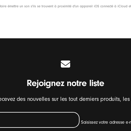
L'emballage des BeatsFlex est comp
aire émettre un son s'ils se trouvent à proximité d'un appareil iOS connecté à iCloud et
de forêts durables ou crées à partir d
Rejoignez notre liste
cevez des nouvelles sur les tout derniers produits, les
Saisissez votre adresse e-