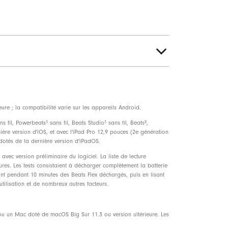
 les appels et l'assistant vocal
pour une voix plus claire
re ; la compatibilité varie sur les appareils Android.
3
3
X
ns fil, Powerbeats
sans fil, Beats Studio
sans fil, Beats
,
nière version d'iOS, et avec l'iPad Pro 12,9 pouces (2e génération
) dotés de la dernière version d'iPadOS.
vec version préliminaire du logiciel. La liste de lecture
ures. Les tests consistaient à décharger complètement la batterie
ant pendant 10 minutes des Beats Flex déchargés, puis en lisant
tilisation et de nombreux autres facteurs.
 ou un Mac doté de macOS Big Sur 11.3 ou version ultérieure. Les