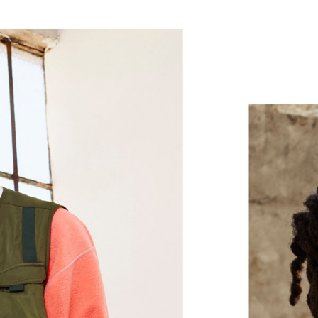
Le système acoustique exclusif offre d
faible sur la courbe de fréquence
La conception à double chambre gara
entre les tonalités moyennes et les ai
offre des basses puissantes
Écouteurs intra-auriculaires
Écouteurs magnétiques avec Lecture
Le câble Flex-Form offre un confort o
conception durable en Nitinol. Les qu
un ajustement personnalisé
Hauteur : 16 mm
Poids : 18,6 g