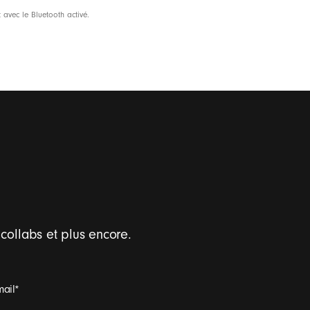
osé à 87% de matières organiques, provenant
 avec le Bluetooth activé.
e fibres recyclées
 collabs et plus encore.
mail
*