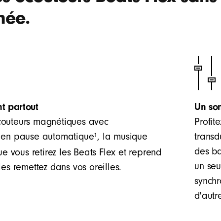
née.
nt partout
Un son
outeurs magnétiques avec
Profit
1
 en pause automatique
, la musique
transd
des ba
ue vous retirez les Beats Flex et reprend
un seu
les remettez dans vos oreilles.
synchr
d'autr