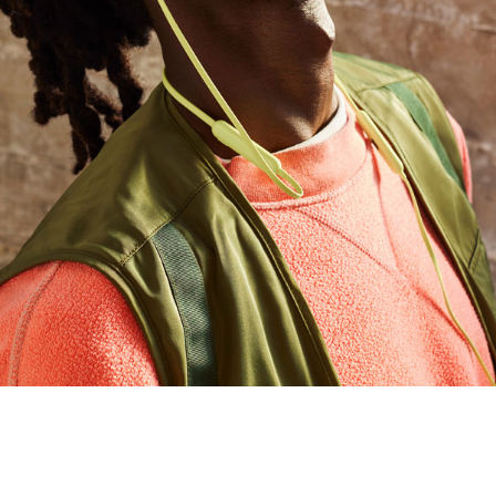
®
onnectivité Bluetooth
classe 1, qui permet
 aisées avec vos différents appareils Apple et
élevée avec moins de pertes de connexion
et de partager des morceaux, des podcasts ou
2
autre casque ou d'autres écouteurs Beats
, ou
areil iOS pour retrouver votre produit Beats
u en affichant sa position sur une carte
roid
nd la batterie est faible, une charge de