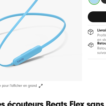
ardent
Be
Livra
Profi
en st
Retou
Retou
suiva
 pour l'afficher en grand
s écouteurs Beats Flex sans f