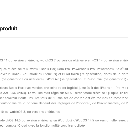
Connecteur de charge USB-C (inclus)
Batterie rechargeable au lithium-ion
 produit
Commandes intégrées pour la musique,
Micro intégré avec réduction du vent 
1 ou version ultérieure, watchOS 7 ou version ultérieure et tvOS 14 ou version ultérieu
3
ues et écouteurs suivants : Beats Flex, Solo Pro, Powerbeats Pro, Powerbeats, Solo
sa
offret
Écouteurs sans fil Beats Flex
 avec l'iPhone 8 (ou modèles ultérieurs) et l'iPod touch (7e génération) dotés de la der
ad (5e génération ou ultérieure), l'iPad Air (3e génération) et l'iPad mini (5e génération
Embouts de quatre tailles différentes
eurs Beats Flex avec version préliminaire du logiciel jumelés à des iPhone 11 Pro Max a
Connecteur de charge USB-C
 AAC 256 kbit/s). Le volume était réglé sur 50 %. Durée totale d'écoute : jusqu'à 12 he
mier écouteur Beats Flex. Les tests de 10 minutes de charge ont été réalisés en recharge
Guide de démarrage rapide
L'autonomie de la batterie dépend des réglages de l'appareil, de l'environnement, de l'u
0 ou watchOS 3, ou versions ultérieures.
Carte de garantie
té d'iOS 14.5 ou version ultérieure, un iPad doté d'iPadOS 14.5 ou version ultérieure,
leur compte iCloud avec la fonctionnalité Localiser activée.