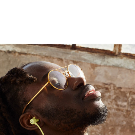
es basses précises et une distorsion ultra-
ntit une séparation stéréo exceptionnelle
gus, tandis que la couche extérieure flexible
1
/Mise en pause automatique
ptimal tout au long de la journée grâce à une
atre tailles d'embout disponibles permettent