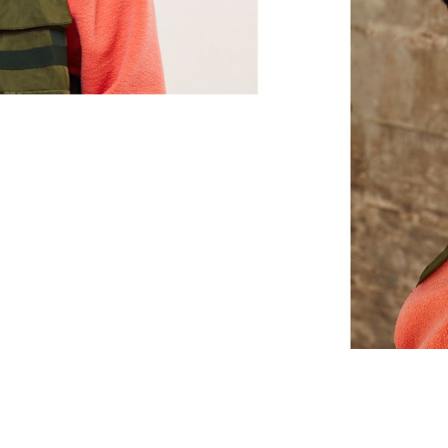
4
La puce Apple W1
est dotée d'une c
une configuration et une commutation
vous offre une portée sans fil plus 
Le partage audio sans fil vous perm
des films entre les Beats Flex et un 
des AirPods
Utilisez l'app Localiser sur votre app
5,6
Flex
en lui faisant émettre un son o
Compatibles avec les appareils And
3
Jusqu'à 12 heures d'écoute
Grâce à la technologie Fast Fuel, qua
3
10 minutes offre 1,5 heure d'écoute