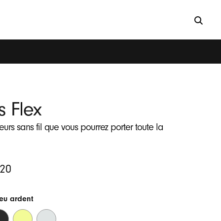
s Flex
urs sans fil que vous pourrez porter toute la
.20
leu ardent
ir
Jaune
Gris