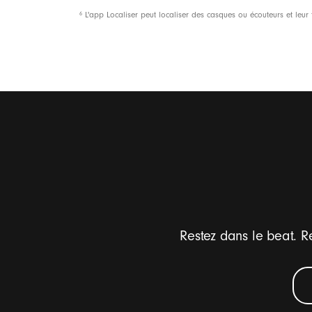
Emballage
6
L'app Localiser peut localiser des casques ou écouteurs et leur f
Restez dans le beat. Re