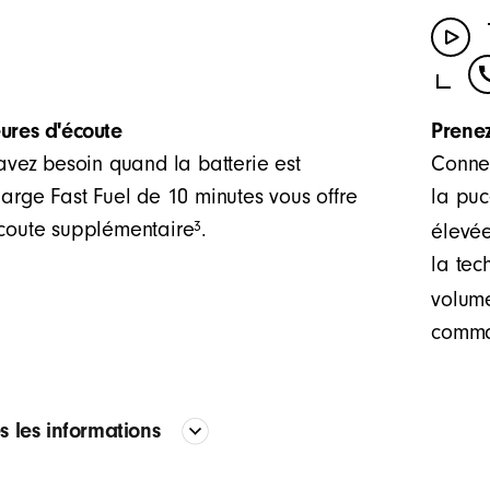
ures d'écoute
Prene
 avez besoin quand la batterie est
Connec
harge Fast Fuel de 10 minutes vous offre
la pu
3
écoute supplémentaire
.
élevée
la tec
volume
comma
es les informations