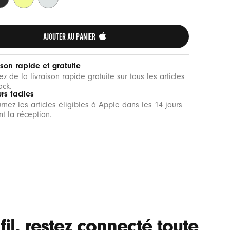
ats
Yuzu
cendré
AJOUTER AU PANIER 
ison rapide et gratuite
tez de la livraison rapide gratuite sur tous les articles
ock.
rs faciles
rnez les articles éligibles à Apple dans les 14 jours
nt la réception.
il, restez connecté toute