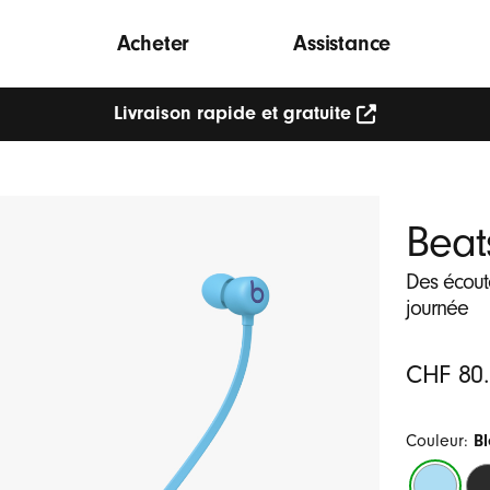
Acheter
Assistance
Livraison rapide et gratuite
Beat
Des écoute
journée
Original
CHF 80
Price
Couleur:
B
Bleu
No