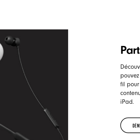
Par
Découv
pouvez 
fil pou
contenu
iPad.
DÉM
DÉMARRER