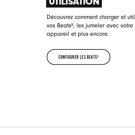
UTILISATION
Découvrez comment charger et util
X
vos Beats
, les jumeler avec votre
appareil et plus encore.
CONFIGURER LES BEATS
X
CONFIGURER
LES
BEATS
X