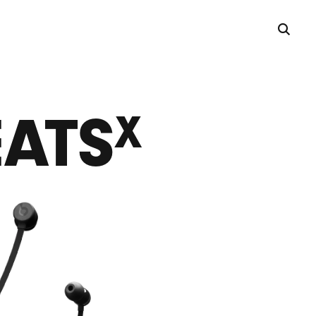
EATS
X