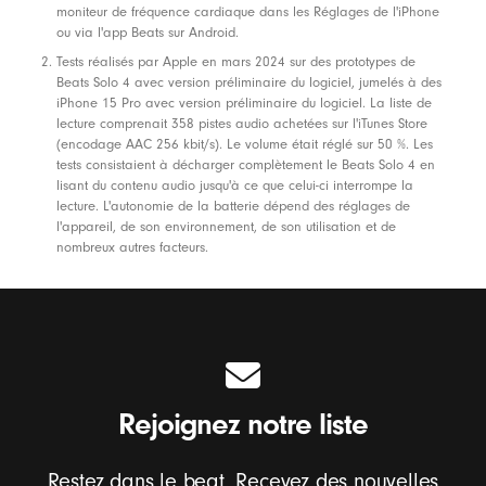
t
moniteur de fréquence cardiaque dans les Réglages de l'iPhone
e
ou via l'app Beats sur Android.
s
Tests réalisés par Apple en mars 2024 sur des prototypes de
Beats Solo 4 avec version préliminaire du logiciel, jumelés à des
e
iPhone 15 Pro avec version préliminaire du logiciel. La liste de
t
lecture comprenait 358 pistes audio achetées sur l'iTunes Store
C
(encodage AAC 256 kbit/s). Le volume était réglé sur 50 %. Les
tests consistaient à décharger complètement le Beats Solo 4 en
o
lisant du contenu audio jusqu'à ce que celui-ci interrompe la
q
lecture. L'autonomie de la batterie dépend des réglages de
l'appareil, de son environnement, de son utilisation et de
u
nombreux autres facteurs.
e
s
d
e
t
é
Rejoignez notre liste
l
é
Restez dans le beat. Recevez des nouvelles