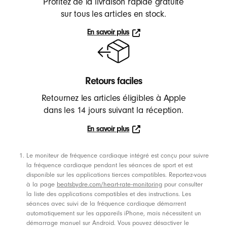
Profitez de la livraison rapide gratuite
É
sur tous les articles en stock.
c
En savoir plus
o
En
u
savoir
t
plus
e
Retours faciles
u
Retournez les articles éligibles à Apple
r
dans les 14 jours suivant la réception.
s
En savoir plus
,
En
E
savoir
Notes de bas de page
Le moniteur de fréquence cardiaque intégré est conçu pour suivre
n
plus
la fréquence cardiaque pendant les séances de sport et est
c
disponible sur les applications tierces compatibles. Reportez-vous
e
à la page
beatsbydre.com/heart-rate-monitoring
pour consulter
la liste des applications compatibles et des instructions. Les
i
séances avec suivi de la fréquence cardiaque démarrent
n
automatiquement sur les appareils iPhone, mais nécessitent un
démarrage manuel sur Android. Vous pouvez désactiver le