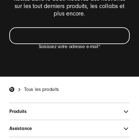
p
sur les tout derniers produits, les collabs et
h
plus encore.
o
n
e
-
Saisissez votre adresse e-mail
*
B
e
Je veux recevoir des e-mails sur les nouveautés
a
Beats, des offres spéciales et des enquêtes
t
occasionnelles.
*
Pied de page Beats
s
Tous les produits
S'INSCRIRE
Produits
Assistance