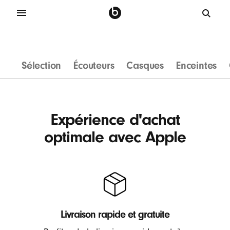
C
a
s
Sélection
Écouteurs
Casques
Enceintes
q
u
e
s
Expérience d'achat
s
optimale avec Apple
a
n
s
f
i
l
Livraison rapide et gratuite
,