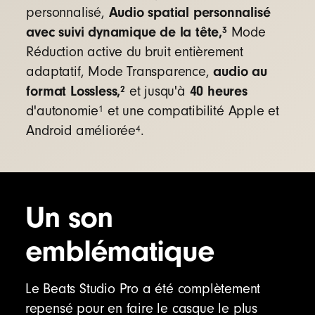
Audio spatial personnalisé
Lossless
et trois différents profils de son
2
personnalisé,
intégrés pour améliorer votre écoute :
avec suivi dynamique de la tête,
3
Mode
Le profil Beats Signature fournit un
Réduction active du bruit entièrement
calibrage équilibré pour la musique
audio au
adaptatif, Mode Transparence,
Le profil Entertainment garantit une
format Lossless,
40 heures
2
et jusqu'à
expérience adaptée pour les films et les
1
d'autonomie
et une compatibilité Apple et
jeux vidéos
4
Android améliorée
.
Le profil Conversation optimise la voix pour
les appels téléphoniques et les podcasts
Compatibilité Apple améliorée
Un son
Jumelage d'un seul geste
– une configuration
simple d'un seul geste vous permet de jumeler
emblématique
votre appareil à votre compte iCloud
instantanément
5
Le Beats Studio Pro a été complètement
« Dis Siri »
– dites simplement « Dis Siri » pour
repensé pour en faire le casque le plus
activer l'assistant vocal
6