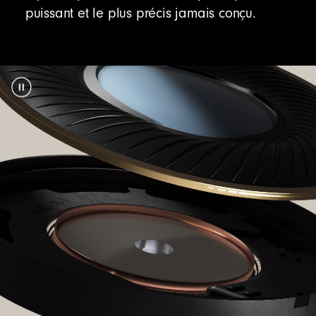
puissant et le plus précis jamais conçu.
« Localiser »
– localisez votre casque égaré
sur une carte en vous servant de son dernier
emplacement connu
7
Mises à jour sans fil
– recevez les mises à
jour logicielles et téléchargez les nouvelles
fonctionnalités automatiquement
Compatibilité Android améliorée
Association express de Google
– connexion
rapide d'un seul geste et jumelage
automatique à des appareils Android ou
Chrome enregistrés sur votre compte Gmail
8
Switch audio
– le son bascule en toute
transparence entre vos appareils Android,
Chromebook et autres appareils compatibles
9
« Localiser mon appareil »
– localisez votre