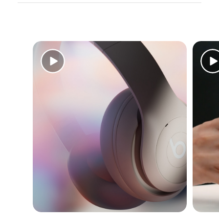
Le système acoustique conçu par Beats offre
un son riche et immersif
Le transducteur actif de 40 mm améliore la
clarté du son et réduit presque complètement
la distorsion même à volume élevé. Il offre
une fidélité du son jusqu'à 80 % supérieure au
Beats Studio
sans fil.
3
Le processeur numérique intégré optimise les
réponses en fréquence pour un profil de son
puissant, mais équilibré
Le mode Réduction active du bruit
entièrement adaptatif vous permet de vous
immerger dans vos morceaux
Le mode Transparence vous laisse entendre le