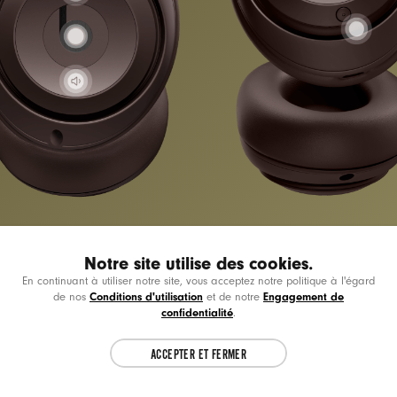
Notre site utilise des cookies.
En continuant à utiliser notre site, vous acceptez notre politique à l'égard
Choose another country or region to see
CL
Conditions d'utilisation
Engagement de
de nos
et de notre
Compatibilité Apple et Android améliorée
content specific to your location.
confidentialité
.
Facile à utiliser, pas
ACCEPTER ET FERMER
CONTINUE
à égarer