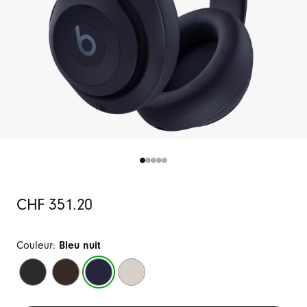
Prix
CHF 351.20
initial
Couleur:
Bleu nuit
Noir
Moka
Bleu
Sable
nuit