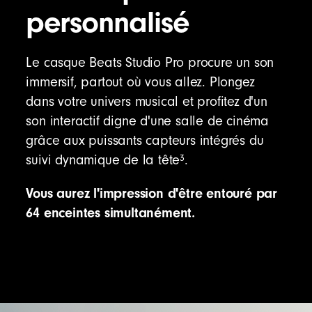
personnalisé
Casque Beats Studio Pro
Étui de transport
Câble USB-C vers USB-C pour la charge et le
Le casque Beats Studio Pro procure un son
son
immersif, partout où vous allez. Plongez
Câble audio analogique 3,5 mm
dans votre univers musical et profitez d'un
Guide de démarrage rapide
son interactif digne d'une salle de cinéma
Carte de garantie
grâce aux puissants capteurs intégrés du
3
suivi dynamique de la tête
.
(Adaptateur secteur USB‑C vendu séparément)
Vous aurez l'impression d'être entouré par
64 enceintes simultanément.
L'emballage du Beats Studio Pro est fabriqué
à 100 % à partir de fibres provenant de forêts
gérées de manière durable
12