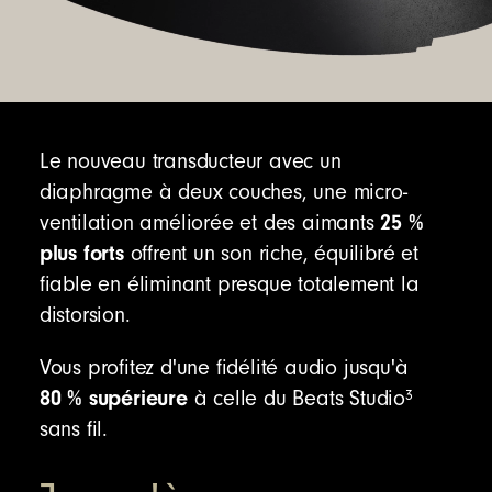
casque égaré sur une carte facilement grâce
à « Localiser mon appareil » de Google
10
Pour découvrir les fonctionnalités
supplémentaires, téléchargez
l'app Beats
et
débloquez l'accès à des personnalisations
Le nouveau transducteur avec un
produit, des mises à jour logicielles et de
diaphragme à deux couches, une micro-
nouvelles fonctionnalités vous permettant de
25 %
ventilation améliorée et des aimants
profiter au maximum de vos écouteurs.
plus forts
offrent un son riche, équilibré et
fiable en éliminant presque totalement la
distorsion.
Jusqu'à 40 heures d'écoute (Réduction active
du bruit désactivée)
par charge
1
Vous profitez d'une fidélité audio jusqu'à
Jusqu'à 24 heures d'écoute lorsque le mode
80 % supérieure
3
à celle du Beats Studio
Réduction active du bruit ou le mode
sans fil.
Transparence est activé
1
Avec la technologie Fast Fuel, quand la