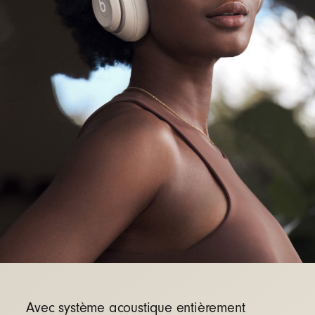
Caractéristiques techniques :
Longueur : 17,8 cm
Largeur : 7,8 cm
Hauteur : 18,1 cm
Poids : 260 g
Technologie sans fil Bluetooth
classe 1, la
®
meilleure du secteur, avec une portée plus
élevée et moins de pertes de connexion
Entrée analogique 3,5 mm pour les sources
audio filaires et les systèmes de divertissement
en vol
Appels d'une qualité exceptionnelle grâce aux
nouveaux micros avec ciblage vocal
Avec système acoustique entièrement
USB-C pour un son haute fidélité au format