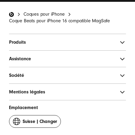
occasionnelles.
*
Pied de page Beats
Coques pour iPhone
S'INSCRIRE
Coque Beats pour iPhone 16 compatible MagSafe
Produits
Assistance
Société
Mentions légales
Emplacement
Suisse
|
Changer
votre
pays