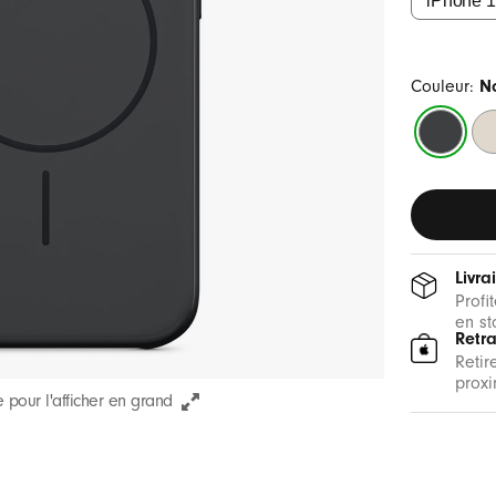
Couleur:
No
Noir
Pie
obscur
de
mo
Livra
Profi
en st
Retr
Retir
proxi
 pour l'afficher en grand