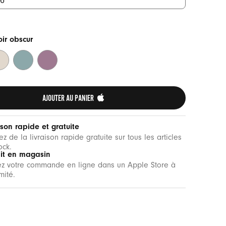
ir obscur
rre
Bleu
Violet
tempête
vespéral
ntagne
AJOUTER AU PANIER 
ison rapide et gratuite
tez de la livraison rapide gratuite sur tous les articles
ock.
ait en magasin
ez votre commande en ligne dans un Apple Store à
mité.