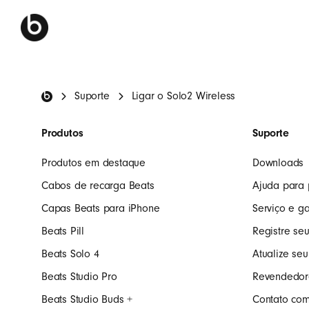
Rodapé da Beats
Suporte
Ligar o Solo2 Wireless
Produtos
Suporte
Produtos em destaque
Downloads
Cabos de recarga Beats
Ajuda para 
Capas Beats para iPhone
Serviço e ga
Beats Pill
Registre se
Beats Solo 4
Atualize seu
Beats Studio Pro
Revendedore
Beats Studio Buds +
Contato com