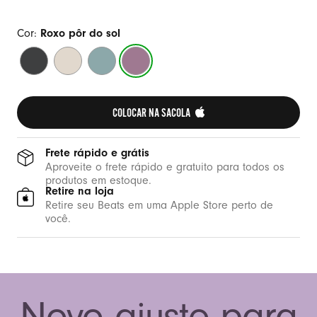
Cor:
Roxo pôr do sol
Preto
Cascalho
Azul-
Roxo
meia-
da
onda
pôr
noite
montanha
do
sol
COLOCAR NA SACOLA 
Frete rápido e grátis
Aproveite o frete rápido e gratuito para todos os
produtos em estoque.
Retire na loja
Retire seu Beats em uma Apple Store perto de
você.
Novo ajuste para