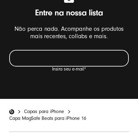
Entre na nossa lista
Não perca nada. Acompanhe os produtos
mais recentes, collabs e mais.
Insira seu e-mail
*
Quero receber e-mails com atualizações sobre
produtos, ofertas especiais e convites para pesquisas
da Beats.
*
Rodapé da Beats
Capas para iPhone
CADASTRE-SE
Capa MagSafe Beats para iPhone 16