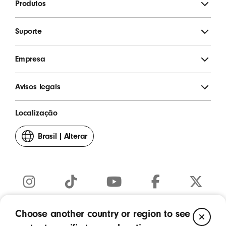
Produtos
Suporte
Empresa
Avisos legais
Localização
Brasil
|
Alterar
seu
país
ou
região
Instagram
TikTok
YouTube
Facebook
Twitter
(Abre
(Abre
(Abre
(Abre
(Abre
Choose another country or region to see
CL
Copyright © 2026 Apple Inc. Todos os direitos reservados.
em
em
em
em
em