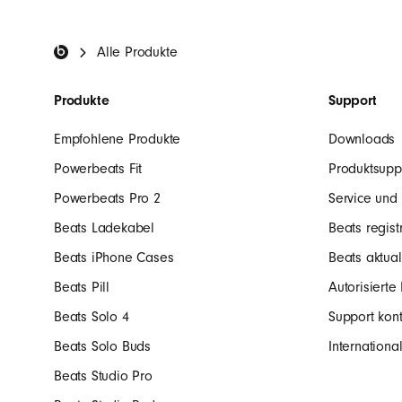
-
Beats Footer
Alle Produkte
E
Produkte
Support
a
Empfohlene Produkte
Downloads
r
Powerbeats Fit
Produktsupp
Powerbeats Pro 2
Service und
K
Beats Ladekabel
Beats regist
Beats iPhone Cases
Beats aktual
o
Beats Pill
Autorisierte
Beats Solo 4
Support kont
p
Beats Solo Buds
Internation
Beats Studio Pro
f