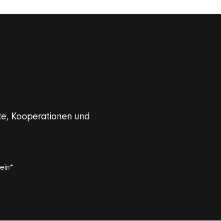
window
te, Kooperationen und
ein
*
Einladungen zu Umfragen