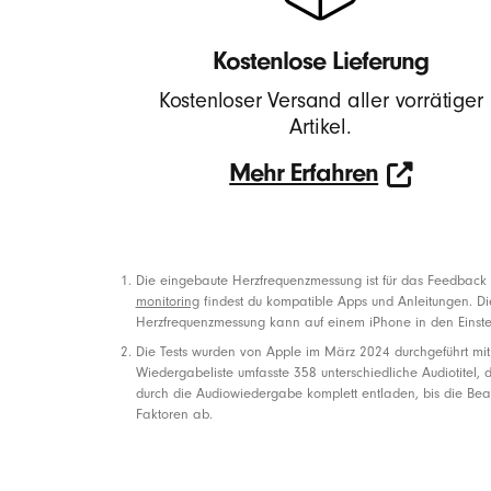
o
Kostenlose Lieferung
s
Kostenloser Versand aller vorrätiger
Artikel.
e
Mehr Erfahren
K
Mehr
Erfahren
o
Die eingebaute Herzfrequenzmessung ist für das Feedback 
monitoring
findest du kompatible Apps und Anleitungen. Di
Fußnoten
Herzfrequenzmessung kann auf einem iPhone in den Einstel
p
Die Tests wurden von Apple im März 2024 durchgeführt mit
Wiedergabeliste umfasste 358 unterschiedliche Audiotitel, d
f
durch die Audiowiedergabe komplett entladen, bis die Bea
Faktoren ab.
h