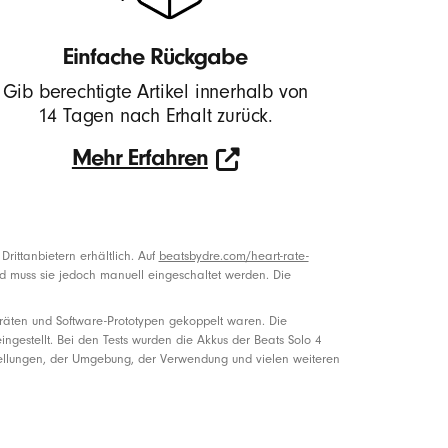
Einfache Rückgabe
Gib berechtigte Artikel innerhalb von
14 Tagen nach Erhalt zurück.
Mehr Erfahren
Learn
more
about
ittanbietern erhältlich. Auf
beatsbydre.com/heart-rate-
d muss sie jedoch manuell eingeschaltet werden. Die
returns
-
eräten und Software-Prototypen gekoppelt waren. Die
ingestellt. Bei den Tests wurden die Akkus der Beats Solo 4
Opens
stellungen, der Umgebung, der Verwendung und vielen weiteren
in
new