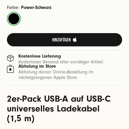
m
)
Farbe:
Power-Schwarz
L
Power-
a
Schwarz
d
e
HINZUFÜGEN 
k
a
Kostenlose Lieferung
b
Kostenloser Versand aller vorrätiger Artikel.
Abholung im Store
e
Abholung deiner Online-Bestellung im
l
nächstgelegenen Apple Store.
2er-Pack USB-A auf USB-C
universelles Ladekabel
(1,5 m)