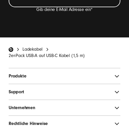
Gib deine E-Mail Adresse ein
*
Ich möchte E-Mails erhalten, die Beats Produkt-
Neuheiten, Sonderangebote und gelegentlich
Einladungen zu Umfragen enthalten.
*
Beats Footer
Ladekabel
ANMELDEN
2er-Pack USB-A auf USB-C Kabel (1,5 m)
Produkte
Support
Unternehmen
Rechtliche Hinweise