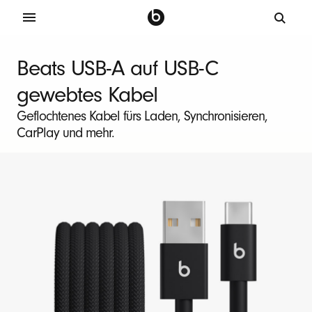
B
e
Beats USB-A auf USB-C
a
gewebtes Kabel
t
s
Geflochtenes Kabel fürs Laden, Synchronisieren,
CarPlay und mehr.
2
e
r
-
P
a
c
k
U
S