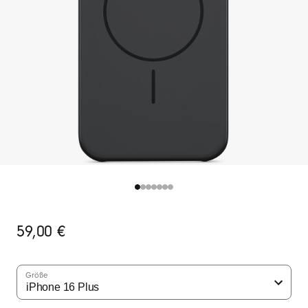
Ursprünglicher
59,00 €
Preis
Größe