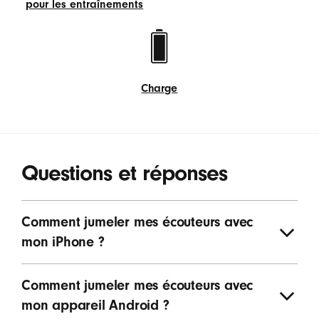
pour les entraînements
intégrées
Suivi
de
la
fréquence
cardiaque
Charge
pour
Charge
les
entraînements
Questions et réponses
Comment jumeler mes écouteurs avec
mon iPhone ?
Comment jumeler mes écouteurs avec
mon appareil Android ?