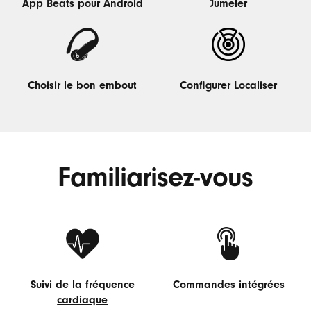
Jumeler
App Beats pour Android
Jumeler
App
Beats
pour
Android
Choisir le bon embout
Configurer Localiser
Choisir
Configurer
le
Localiser
bon
embout
Familiarisez-vous
Suivi de la fréquence
Commandes intégrées
cardiaque
Commandes