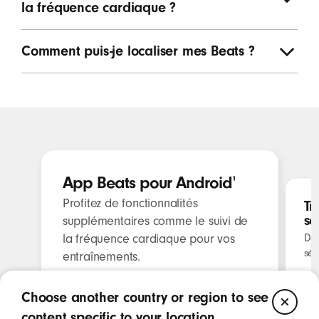
la fréquence cardiaque ?
Comment puis-je localiser mes Beats ?
App Beats pour Android
¹
Profitez de fonctionnalités
Tr
sé
supplémentaires comme le suivi de
la fréquence cardiaque pour vos
Déc
sér
entraînements.
Choose another country or region to see
CL
content specific to your location.