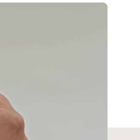
n plano paralelo a la boquilla acústica para
ajuste natural
 graves y aliviar ligeramente la presión del aire
intos tamaños