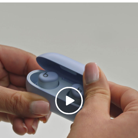
 de alta fidelidad con precisión infalible
dores con alineación axial deliberadamente colocados e
nido llegue directo a tus oídos
he Beats más compacto y ligero hasta ahora
s acústicas con inclinación ergonómica para obtener un 
 de corte láser diseñados para mejorar la calidad de los
mentar la comodidad
pciones de almohadillas (XS/S/M/L) para oídos de dist
caciones de cada audífono:
 2.05 cm (0.81 in)
 1.85 cm (0.73 in)
1.9 cm (0.75 in)