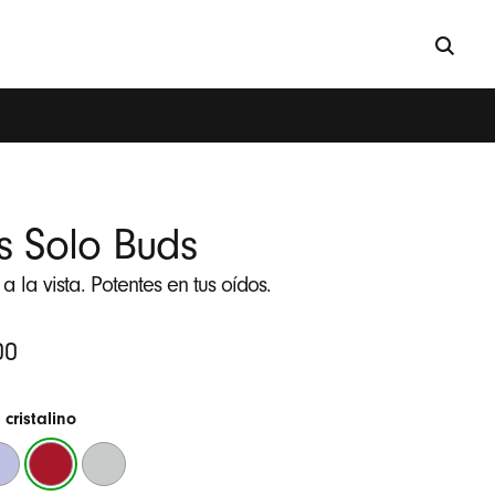
s Solo Buds
 la vista. Potentes en tus oídos.
00
 cristalino
rado
Rojo
Gris
ico
cristalino
tormenta