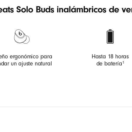
eats Solo Buds inalámbricos de v
eño ergonómico para
Hasta 18 horas
1
ndar un ajuste natural
de batería
tura acústica personalizada y enfocada en la música pa
 y claridad
dores de doble capa que minimizan las microdistorsione