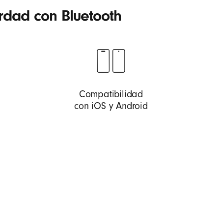
erdad con Bluetooth
Compatibilidad
con iOS y Android
ra brindar el potente sonido Beats con rango
s en toda la curva de frecuencia y garantizan