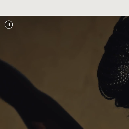
El 100% 
fibras r