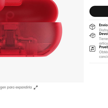
Envío
Disfr
Devol
Tiene
artíc
Prue
Obté
canci
agen para expandirla