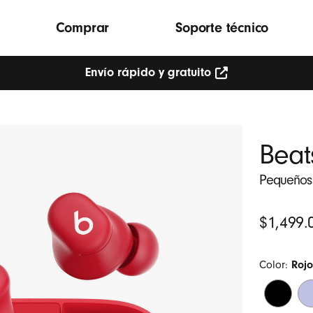
Comprar
Soporte técnico
Envío rápido y gratuito
Beat
Pequeños a
Precio
$1,499.
original
Color:
Rojo
Negro
Mo
mate
árt