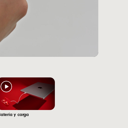
ce con un solo toque, preenlace automático de
nota a pie de página
os
2
er un rango ampliado y menos pérdidas de señal
a habilitados por un avanzado algoritmo que
Batería y carga