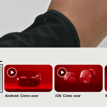
5.7 g
caciones del estuche:
 6.6 cm
: 3.5 cm
2.4 cm
22 g
ilidad instantánea con iOS y Android que incluye enla
positivos y la funcionalidad para encontrar tus dispositiv
ía Bluetooth
Class 1 líder en la industria para obten
®
ibilidad con Bluetooth: Bluetooth 5.3
 de calidad óptima gracias a micrófonos de vanguardi
l ruido
Android: Cómo usar
iOS: Cómo usar
nota a pie de página
1