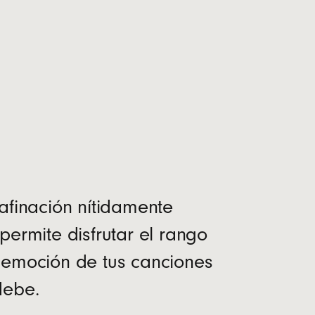
nota a pie de página
s de carga
3
o perder batería en ningún lugar
afinación nítidamente
permite disfrutar el rango
 emoción de tus canciones
debe.
n por separado)