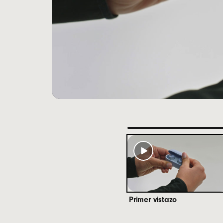
Peso: 
Especifi
Largo:
Ancho
Alto: 
Peso: 
Compatib
otros dis
Tecnolog
Compat
Llamadas
detecta e
Primer vistazo