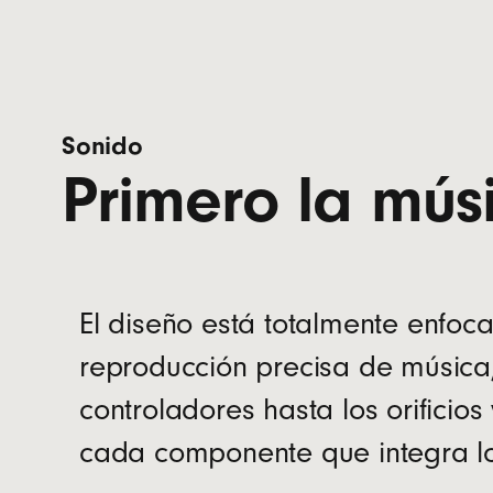
Hasta 18
Fast Fue
Carga un
Carga di
Sonido
Batería d
Primero la mús
Un solo 
Audífono
El diseño está totalmente enfoc
Estuche
reproducción precisa de música
Almohadi
controladores hasta los orificios
Tarjeta 
cada componente que integra lo
(El adap