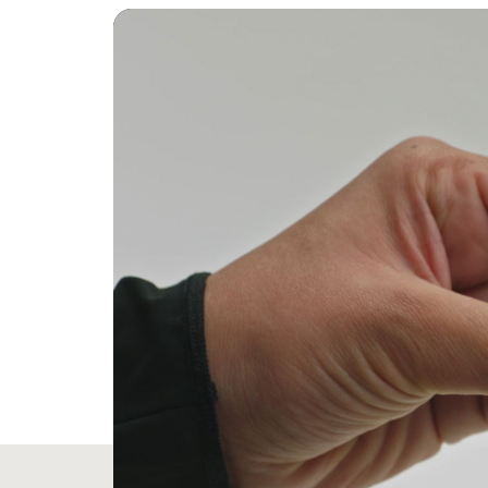
un sonido
Controla
que el so
El estuc
Boquilla
Orificios
para au
Cuatro o
Especifi
Largo:
Ancho:
Alto: 