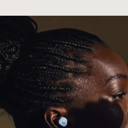
del empaque de los audífonos Beats Solo Buds está he
nota a pie de página
ecicladas o bosques sustentables
5