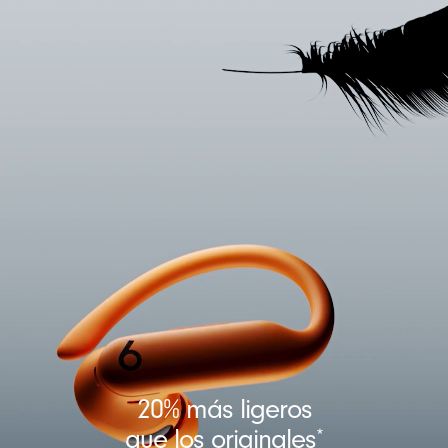
El 100% del empaque de los audífonos
Powerbeats Pro 2 está hecho de material
de origen vegetal obtenido de fibras
recicladas o bosques sustentables
13
20% más ligeros
que los originales
*