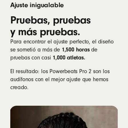
cardiaca que miden el rendimiento en
Ajuste inigualable
tiempo real durante los entrenamientos
2
Pruebas, pruebas
Funcionan a la perfección con algunas
apps y equipos de fitness en tiempo real
y más pruebas.
Monitoreo de frecuencia cardiaca opcional
que se puede desactivar
Para encontrar el ajuste perfecto, el diseño
1,500 horas
se sometió a más de
de
Más información sobre el monitoreo de
1,000 atletas.
pruebas con casi
frecuencia cardiaca durante los
entrenamientos
El resultado: los Powerbeats Pro 2 son los
audífonos con el mejor ajuste que hemos
Compatibilidad
creado.
Apple
Con el chip H2 de Apple
Totalmente compatibles con Apple (enlace
con un solo toque, Cambio Automático,
Compartir Audio, “Oye Siri” sin necesidad