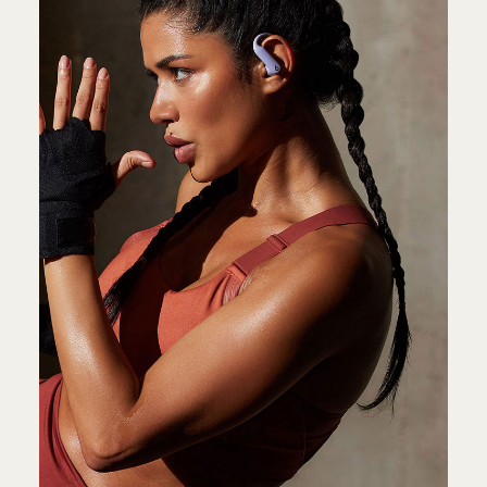
de usar las manos y la app Encontrar
8
Android
La app Beats para Android
ofrece
funcionalidades como enlace con un solo
toque, monitoreo de frecuencia cardiaca,
controles personalizables, widgets del
estado de la batería y Buscar Mis Beats
9
Conectividad
Conectividad inalámbrica
Bluetooth
Class 1
®
El Aislamiento de Voz reduce el ruido de
fondo y, al mismo tiempo, aísla y mejora el
sonido de tu voz durante las llamadas
10