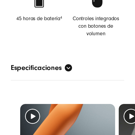
45 horas de batería
Controles integrados
4
con botones de
volumen
Especificaciones
Sonido
Cancelación de Ruido Activa (ANC)
Modo Ambiente
3
Ecualización Adaptativa
Audio Espacial personalizado con
seguimiento dinámico de la cabeza
7