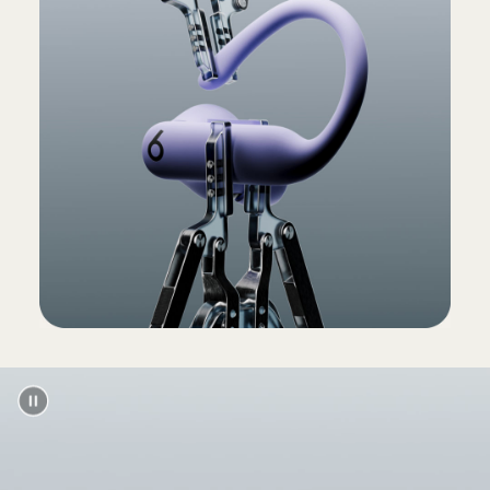
movimiento para reproducir o pausar
sonido automáticamente
En la caja
Audífonos Powerbeats Pro 2 inalámbricos
de verdad
Almohadillas de silicón en cinco opciones
de tamaño: XS, S, M, L, XL (las medianas
vienen preinstaladas)
Estuche de carga inalámbrica
12
Guía de inicio rápido
Garantía
(El adaptador de corriente y el cable de carga
USB‑C se venden por separado)
Empaque