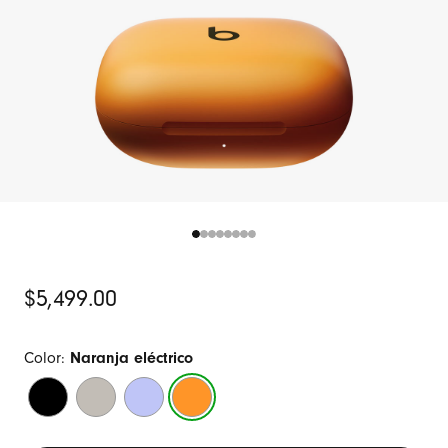
Precio
$5,499.00
original
Color:
Naranja eléctrico
Negro
Arena
Morado
Naranja
azabache
movediza
dinámico
eléctrico