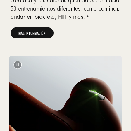
cardiaca y las calorías quemadas con hasta
50 entrenamientos diferentes, como caminar,
14
andar en bicicleta, HIIT y más.
MÁS INFORMACIÓN
MÁS
INFORMACIÓN
SOBRE
EL
MONITOREO
DE
FRECUENCIA
CARDIACA