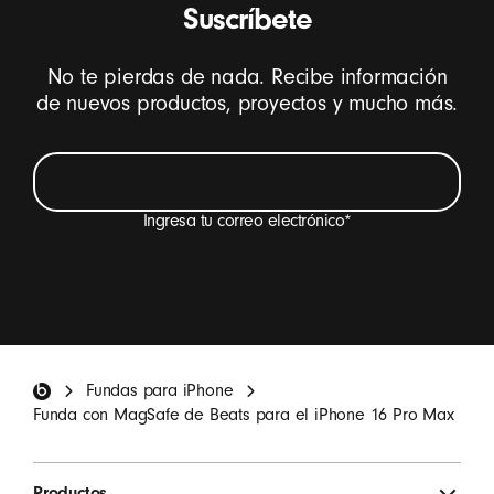
Suscríbete
No te pierdas de nada. Recibe información
de nuevos productos, proyectos y mucho más.
Ingresa tu correo electrónico
*
Quiero recibir por correo electrónico novedades
sobre los productos Beats, promociones especiales e
invitaciones a participar en encuestas.
*
Pie de página de Beats
Fundas para iPhone
REGISTRARSE
Funda con MagSafe de Beats para el iPhone 16 Pro Max
Productos