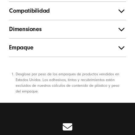
Compatibilidad
Dimensiones
Empaque
Notas a pie de página
Desglose por peso de los empaques de productos vendidos en
Estados Unidos. Los adhesivos, tintas y recubrimientos están
excluidos de nuestros cálculos de contenido de plástico y peso
del empaque.