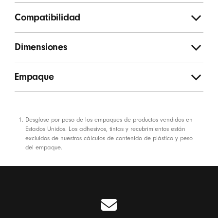
Compatibilidad
Dimensiones
Empaque
Notas a pie de página
Desglose por peso de los empaques de productos vendidos en
Estados Unidos. Los adhesivos, tintas y recubrimientos están
excluidos de nuestros cálculos de contenido de plástico y peso
del empaque.