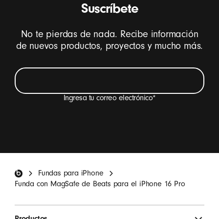
Suscríbete
No te pierdas de nada. Recibe información
de nuevos productos, proyectos y mucho más.
Ingresa tu correo electrónico
*
Quiero recibir por correo electrónico novedades
sobre los productos Beats, promociones especiales e
invitaciones a participar en encuestas.
*
Pie de página de Beats
Fundas para iPhone
REGISTRARSE
Funda con MagSafe de Beats para el iPhone 16 Pro
Productos