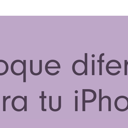
oque dife
ra tu iPh