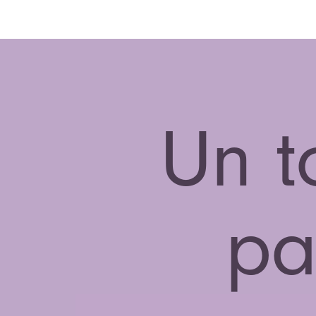
Un t
pa