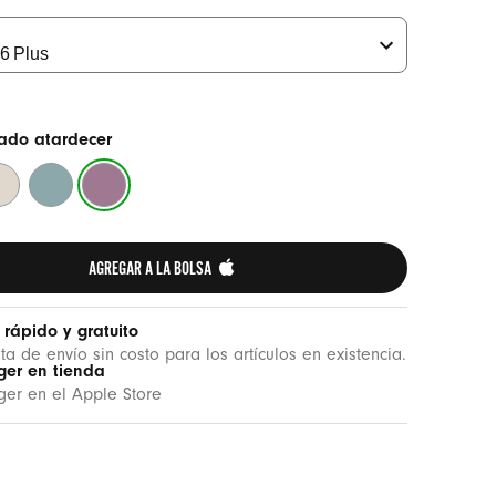
ado atardecer
is
Azul
Morado
he
edra
marea
atardecer
AGREGAR A LA BOLSA 
 rápido y gratuito
uta de envío sin costo para los artículos en existencia.
ger en tienda
er en el Apple Store