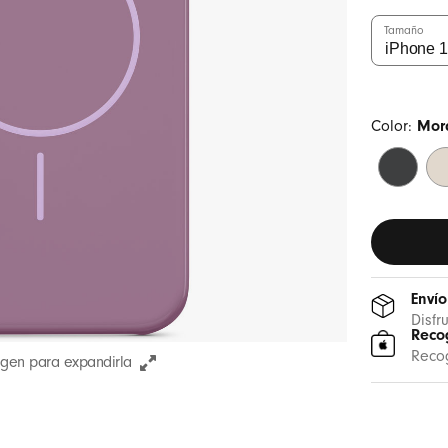
Tamaño
Color:
Mor
Negro
Gr
medianoc
pi
Envío
Disfr
Reco
Recog
agen para expandirla