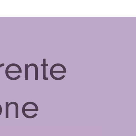
rente
one