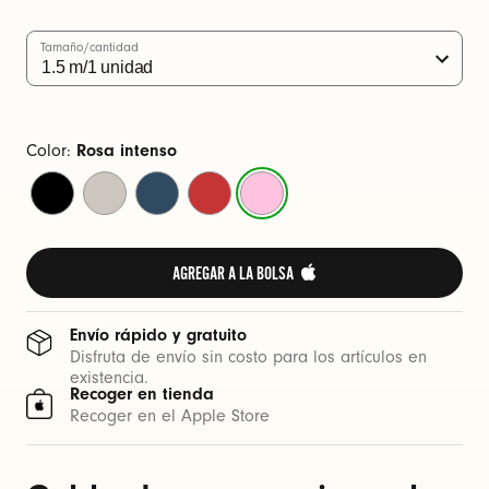
s
(
Tamaño/cantidad
1
.
5
Color:
Rosa intenso
m
Negro
Gris
Azul
Rojo
Rosa
)
eléctrico
enérgico
explosivo
fugaz
intenso
AGREGAR A LA BOLSA 
Envío rápido y gratuito
Disfruta de envío sin costo para los artículos en
existencia.
Recoger en tienda
Recoger en el Apple Store