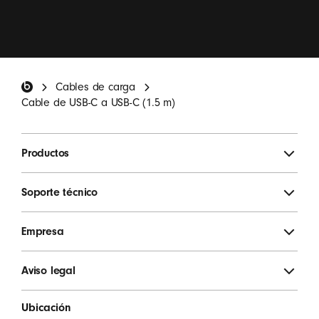
Quiero recibir por correo electrónico novedades
sobre los productos Beats, promociones especiales e
invitaciones a participar en encuestas.
*
Pie de página de Beats
Cables de carga
REGISTRARSE
Cable de USB-C a USB-C (1.5 m)
Productos
Soporte técnico
Empresa
Aviso legal
Ubicación