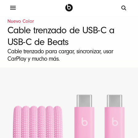
C
Nuevo Color
a
Cable trenzado de USB-C a
b
USB-C de Beats
l
e
Cable trenzado para cargar, sincronizar, usar
CarPlay y mucho más.
d
e
c
a
r
g
a
d
e
U