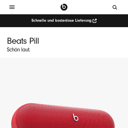
Schnelle und kostenlose Lieferung
N
e
Beats Pill
u
Schön laut.
s
t
e
B
e
a
t
s
P
i