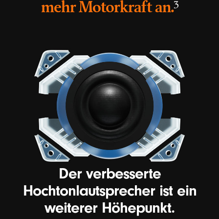
footnote
mehr Motorkraft an.
⁠3
Der verbesserte
Hochtonlautsprecher ist ein
weiterer Höhepunkt.