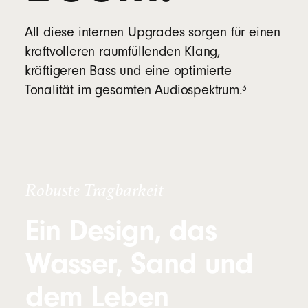
All diese internen Upgrades sorgen für einen
kraftvolleren raumfüllenden Klang,
kräftigeren Bass und eine optimierte
footnote
⁠⁠3
Tonalität im gesamten Audiospektrum.⁠
Robuste Tragbarkeit
Ein Design, das
Wasser, Sand und
dem Leben