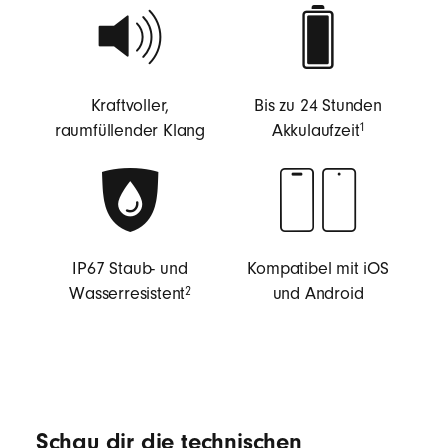
u
t
s
p
Kraftvoller,
Bis zu 24 Stunden
r
footnote
raumfüllender Klang
Akkulaufzeit⁠⁠
⁠⁠1
e
c
h
e
r
IP67 Staub- und
Kompatibel mit iOS
footnote
Wasserresistent⁠
und Android
⁠2
Schau dir die technischen