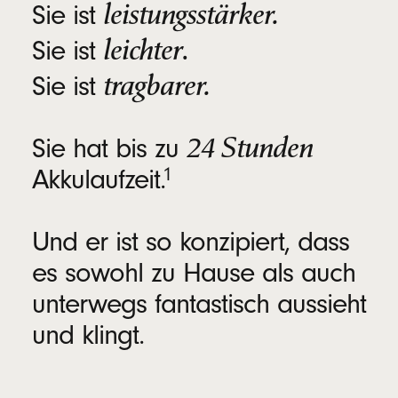
Aufladung bis zu 2 Stunden Wiedergabe⁠⁠
leistungsstärker.
Sie ist
USB‑C universelles Laden
leichter
.
Sie ist
Lade dein Smartphone direkt über die Beats
tragbarer.
Sie ist
Pill mit einem USB-C Kabel auf
Wiederaufladbare Lithium-Ionen-Batterie
24 Stunden
Sie hat bis zu
footnote
Akkulaufzeit.⁠
⁠⁠1
Steuerung
Zentrale Taste für die Musik- und
Und er ist so konzipiert, dass
Anrufsteuerung
es sowohl zu Hause als auch
Lautstärkeregler lauter/leiser
unterwegs fantastisch aussieht
Multifunktionstaste zum Einschalten, Koppeln
und für Sprachassistent:in
und klingt.
Lieferumfang