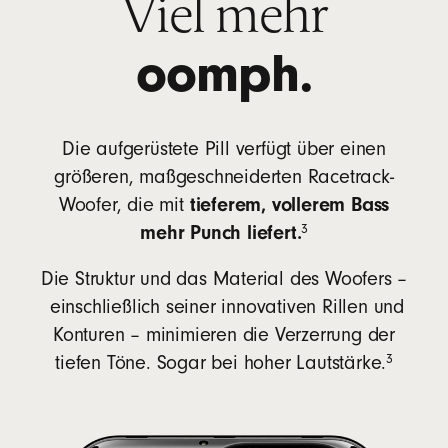
Viel mehr
oomph.
Die aufgerüstete Pill verfügt über einen
größeren, maßgeschneiderten Racetrack-
tieferem, vollerem Bass
Woofer, die mit
footnote
mehr Punch liefert.⁠
⁠⁠3
Die Struktur und das Material des Woofers –
einschließlich seiner innovativen Rillen und
Konturen – minimieren die Verzerrung der
footnote⁠⁠
⁠3
tiefen Töne. Sogar bei hoher Lautstärke.