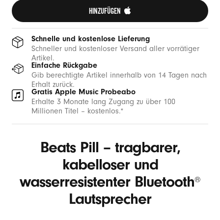
o
HINZUFÜGEN 
o
t
Schnelle und kostenlose Lieferung
h
Schneller und kostenloser Versand aller vorrätiger
Artikel.
K
Einfache Rückgabe
a
Gib berechtigte Artikel innerhalb von 14 Tagen nach
Erhalt zurück.
b
Gratis Apple Music Probeabo
e
Erhalte 3 Monate lang Zugang zu über 100
Millionen Titel – kostenlos.*
l
l
o
Beats Pill – tragbarer,
s
kabelloser und
e
wasserresistenter Bluetooth
r
®
L
Lautsprecher
a