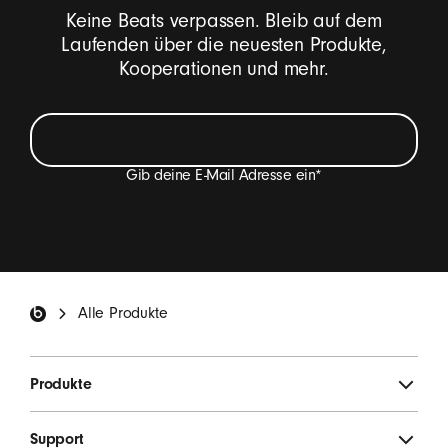
r
Keine Beats verpassen. Bleib auf dem
u
Laufenden über die neuesten Produkte,
n
Kooperationen und mehr.
d
T
e
l
Gib deine E-Mail Adresse ein
*
e
f
Ich möchte E-Mails erhalten, die Beats Produkt-
o
Neuheiten, Sonderangebote und gelegentlich
n
Einladungen zu Umfragen enthalten.
*
Beats Footer
-
Alle Produkte
C
ANMELDEN
a
s
Produkte
e
s
Support