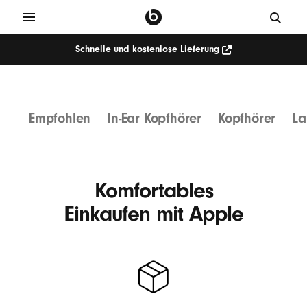
Schnelle und kostenlose Lieferung
K
a
b
Empfohlen
In-Ear Kopfhörer
Kopfhörer
La
e
l
l
o
Komfortables
s
Einkaufen mit Apple
e
K
o
p
f