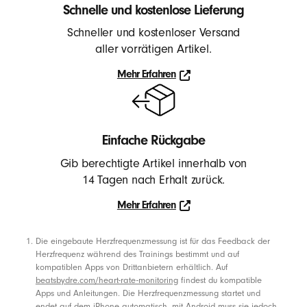
h
Schnelle und kostenlose Lieferung
ö
Schneller und kostenloser Versand
r
aller vorrätigen Artikel.
e
Mehr Erfahren
r
Mehr
,
Erfahren
I
n
Einfache Rückgabe
-
Gib berechtigte Artikel innerhalb von
E
14 Tagen nach Erhalt zurück.
a
Mehr Erfahren
r
Learn
K
more
Fußnoten
Die eingebaute Herzfrequenzmessung ist für das Feedback der
o
about
Herzfrequenz während des Trainings bestimmt und auf
p
returns
kompatiblen Apps von Drittanbietern erhältlich. Auf
-
f
beatsbydre.com/heart-rate-monitoring
findest du kompatible
Apps und Anleitungen. Die Herzfrequenzmessung startet und
Opens
h
endet auf dem iPhone automatisch, mit Android muss sie jedoch