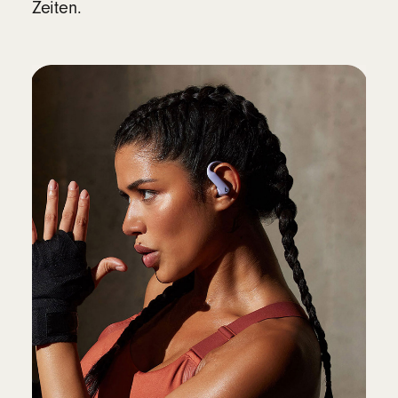
Apple
Zeiten.
Mit Apple H2 Chip
Komplett kompatibel mit Apple Geräten,
inklusive Koppeln per 1-Klick,
automatischem Umschalten, freihändigem
Siri und „Wo ist?“-Funktion
8
Android
Die Beats App
gibt Zugriff auf „Koppeln per
1-Klick“, die Herzfrequenzmessung,
anpassbare Bedienelemente, die
Akkustandanzeige und „Meine Beats
finden“
9
Konnektivität
Bluetooth
der Klasse 1, kabellos
®