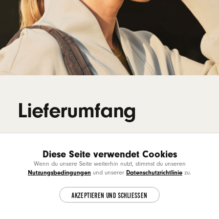
Lieferumfang
Powerbeats Pro 2: komplett kabellose In-Ear
Diese Seite verwendet Cookies
Choose another country or region to see
Kopfhörer
CL
Wenn du unsere Seite weiterhin nutzt, stimmst du unseren
content specific to your location.
Nutzungsbedingungen
Datenschutzrichtlinie
und unserer
zu.
Ohreinsätze aus Silikon in fünf Größen
AKZEPTIEREN UND SCHLIESSEN
CONTINUE
12
Kabelloses Ladecase