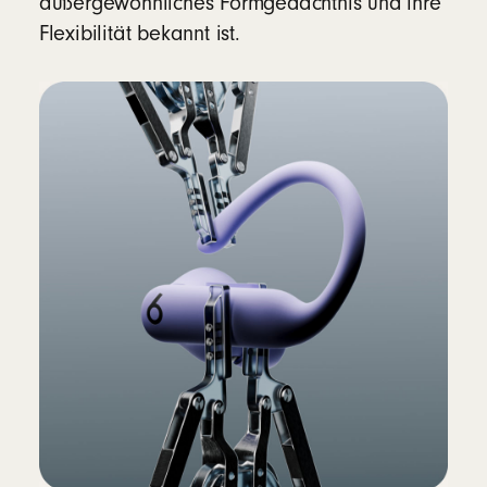
außergewöhnliches Formgedächtnis und ihre
Flexibilität bekannt ist.
Einzelne Multifunktionstaste pro Seite
Lautstärkeregler (auf/ab) auf jeder Seite
Auto Play/Pause mit optischen Sensoren
und Bewegungsmessern
Lieferumfang
Powerbeats Pro 2: komplett kabellose
Kopfhörer
Ohreinsätze aus Silikon in fünf Größen - XS,
S, M, L, XL (M ist vorinstalliert)
Kabelloses Ladecase
12
Kurzanleitung
Garantiekarte
(Netzadapter und USB-C Ladekabel separat
erhältlich)