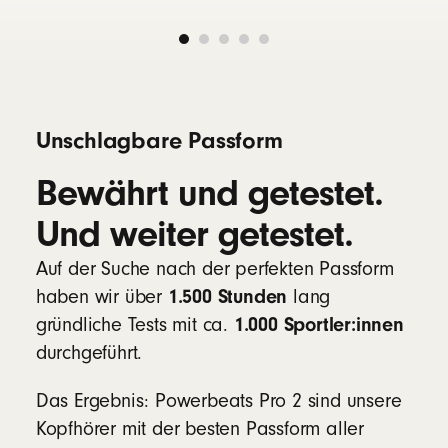
Kopfhörer) 2,4 cm / 0,9"
Gewicht: (Case) 69 g (In-Ear Kopfhörer)
8,7 g (Gesamt) 77,7 g
Herzfrequenzmessung
Unschlagbare Passform
Sensoren für die Herzfrequenzmessung für
Bewährt und getestet.
Echtzeitdaten während Workouts
2
Funktioniert problemlos mit ausgewählten
Und weiter getestet.
Fitness-Apps und Fitnessgeräten in Echtzeit
Die Herzfrequenzmessung ist optional und
Auf der Suche nach der perfekten Passform
kann deaktiviert werden
1.500 Stunden
haben wir über
lang
1.000 Sportler:innen
gründliche Tests mit ca.
Erfahre mehr zur Herzfrequenzmessung für
durchgeführt.
Workouts
Das Ergebnis: Powerbeats Pro 2 sind unsere
Kompatibilität
Kopfhörer mit der besten Passform aller