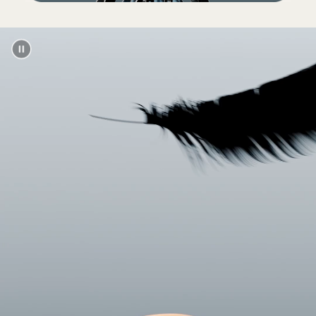
Verpackung
Die Verpackung der Powerbeats
Pro besteht zu 100 % aus pflanzlichem
Material, das aus recycelten Fasern
und/oder aus nachhaltiger Forstwirtschaft
stammt
13