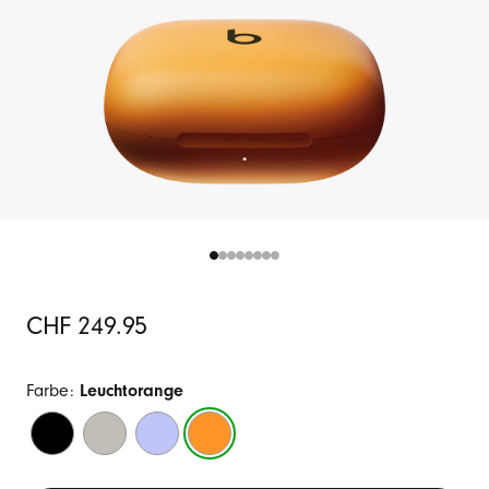
Ursprünglicher
CHF 249.95
Preis
Farbe:
Leuchtorange
Diamantschwarz
Treibsand
Hyperviolett
Leuchtorange