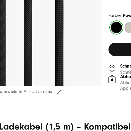
Farbe:
Pow
Power-
En
Schwarz
Gr
Schne
Schne
Abho
Abhol
Apple
e erweiterte Ansicht zu öffnen
 Ladekabel (1,5 m) – Kompatibel