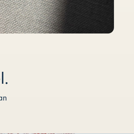
l.
an