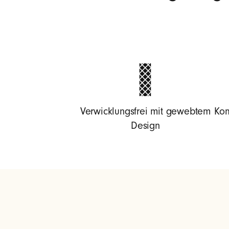
i
g
h
t
Verwicklungsfrei mit gewebtem
Kom
Design
n
i
n