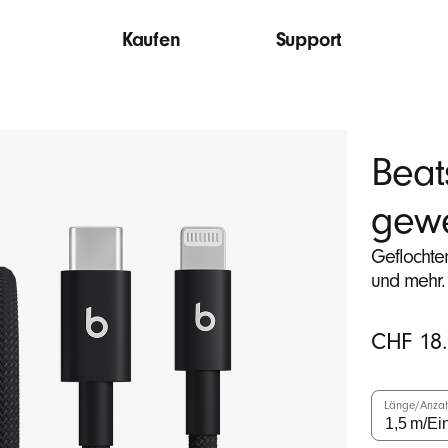
Kaufen
Support
Beat
gewe
Geflochte
und mehr.
Ursprüngli
CHF 18
Preis
Länge/Anza