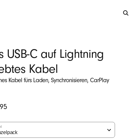
s USB-C auf Lightning
btes Kabel
nes Kabel fürs Laden, Synchronisieren, CarPlay
cher
.95
hl