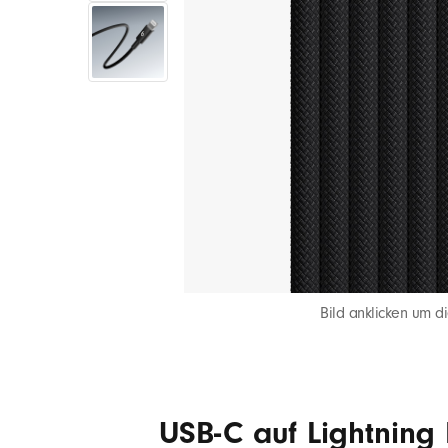
S
B
-
C
a
u
Bild anklicken um di
f
L
USB-C auf Lightning