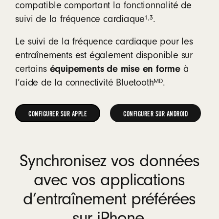
compatible comportant la fonctionnalité de
1
,
3
suivi de la fréquence cardiaque
.
Le suivi de la fréquence cardiaque pour les
entraînements est également disponible sur
équipements de mise en forme
certains
à
MD
l’aide de la connectivité Bluetooth
.
CONFIGURER SUR APPLE
CONFIGURER SUR ANDROID
CONFIGURER
CONFIGURER
SUR
SUR
Synchronisez vos données
APPLE
ANDROID
avec vos applications
d’entraînement préférées
sur iPhone.