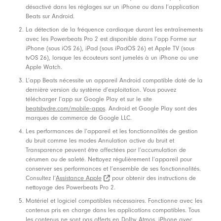
désactivé dans les réglages sur un iPhone ou dans l’application
Beats sur Android.
La détection de la fréquence cardiaque durant les entraînements
avec les Powerbeats Pro 2 est disponible dans l’app Forme sur
iPhone (sous iOS 26), iPad (sous iPadOS 26) et Apple TV (sous
tvOS 26), lorsque les écouteurs sont jumelés à un iPhone ou une
Apple Watch.
L’app Beats nécessite un appareil Android compatible doté de la
dernière version du système d’exploitation. Vous pouvez
télécharger l’app sur Google Play et sur le site
beatsbydre.com/mobile-apps
. Android et Google Play sont des
marques de commerce de Google LLC.
Les performances de l’appareil et les fonctionnalités de gestion
du bruit comme les modes Annulation active du bruit et
Transparence peuvent être affectées par l’accumulation de
cérumen ou de saleté. Nettoyez régulièrement l’appareil pour
conserver ses performances et l’ensemble de ses fonctionnalités.
Consultez l’
Assistance Apple
pour obtenir des instructions de
Assistance Apple (s’ouvre dans une nouvelle fenêtre)
nettoyage des Powerbeats Pro 2.
Matériel et logiciel compatibles nécessaires. Fonctionne avec les
contenus pris en charge dans les applications compatibles. Tous
les contenus ne sont pas offerts en Dolby Atmos. iPhone avec