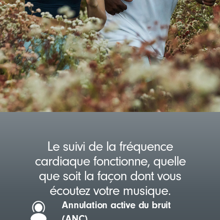
S
a
)
t
t
o
e
r
s
e
+
)
(
o
p
e
n
s
i
n
Le suivi de la fréquence
A
p
cardiaque fonctionne, quelle
p
que soit la façon dont vous
S
écoutez votre musique.
t
o
Annulation active du bruit
r
(ANC)