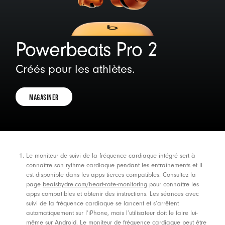
Powerbeats Pro 2
Créés pour les athlètes.
MAGASINER
MAGASINER
Notes de bas de page
Le moniteur de suivi de la fréquence cardiaque intégré sert à
connaître son rythme cardiaque pendant les entraînements et il
est disponible dans les apps tierces compatibles. Consultez la
page
beatsbydre.com/heart-rate-monitoring
pour connaître les
apps compatibles et obtenir des instructions. Les séances avec
suivi de la fréquence cardiaque se lancent et s’arrêtent
automatiquement sur l’iPhone, mais l’utilisateur doit le faire lui-
même sur Android. Le moniteur de fréquence cardiaque peut être