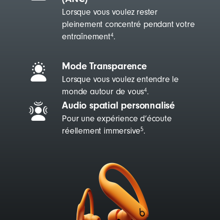
e
Lorsque vous voulez rester
)
pleinement concentré pendant votre
entraînement
.
4
Mode Transparence
Lorsque vous voulez entendre le
monde autour de vous
.
4
Audio spatial personnalisé
Pour une expérience d’écoute
réellement immersive
.
5