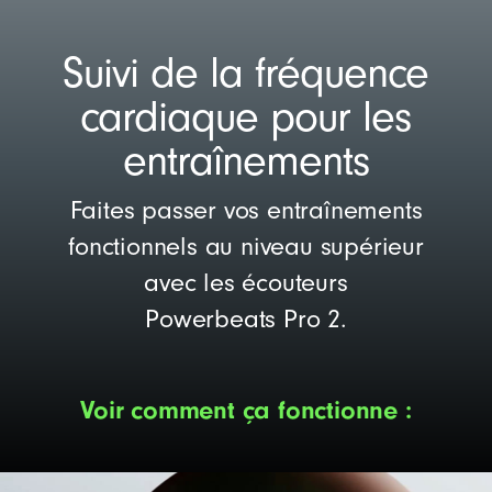
u
e
Suivi de la fréquence
n
c
cardiaque pour les
e
entraînements
c
a
Faites passer vos entraînements
r
d
fonctionnels au niveau supérieur
i
avec les écouteurs
a
Powerbeats Pro 2.
q
u
e
Voir comment ça fonctionne :