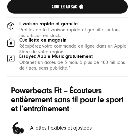
u
AJOUTER AU SAC 
r
l
Livraison rapide et gratuite
’
Profitez de la livraison rapide et gratuite sur tous
les articles en stock.
e
Cueillette en magasin
n
Récupérez votre commande en ligne dans un Apple
Store de votre région.
t
Essayez Apple Music gratuitement
r
Obtenez un accès de 3 mois à plus de 100 millions
de titres, sans publicité.
7
a
î
n
Powerbeats Fit – Écouteurs
e
entièrement sans fil pour le sport
m
et l’entraînement
e
n
t
Ailettes flexibles et ajustées