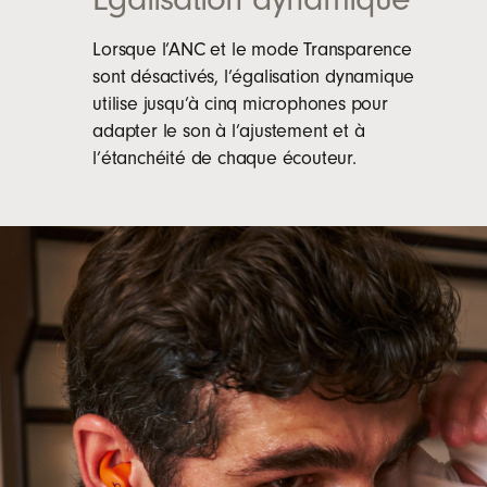
e
n
Lorsque l’ANC et le mode Transparence
ê
sont désactivés, l’égalisation dynamique
t
utilise jusqu’à cinq microphones pour
r
adapter le son à l’ajustement et à
e
l’étanchéité de chaque écouteur.
)