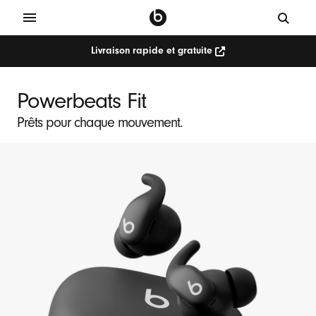
Livraison rapide et gratuite
P
o
Powerbeats Fit
w
Prêts pour chaque mouvement.
e
r
b
e
a
t
s
F
i