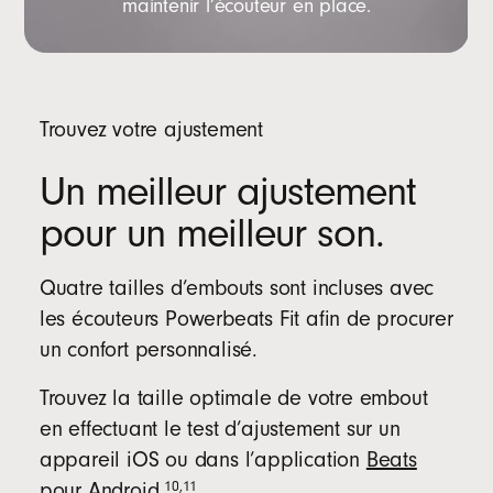
maintenir l’écouteur en place.
e
l
a
f
o
Trouvez votre ajustement
n
c
Un meilleur ajustement
t
pour un meilleur son.
i
o
n
Quatre tailles d’embouts sont incluses avec
L
les écouteurs Powerbeats Fit afin de procurer
o
un confort personnalisé.
c
a
Trouvez la taille optimale de votre embout
l
en effectuant le test d’ajustement sur un
i
appareil iOS ou dans l’application
Beats
s
10
,
11
pour Android
.