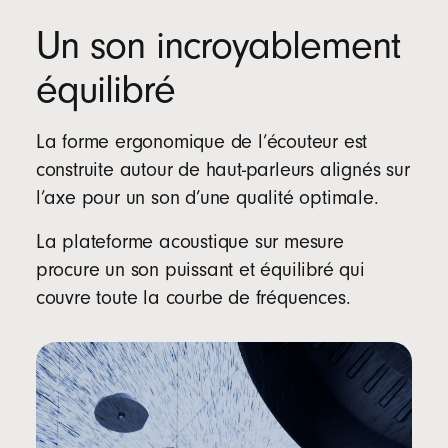
l
Un son incroyablement
’
a
équilibré
p
p
l
La forme ergonomique de l’écouteur est
i
construite autour de haut-parleurs alignés sur
c
l’axe pour un son d’une qualité optimale.
a
t
La plateforme acoustique sur mesure
i
procure un son puissant et équilibré qui
o
couvre toute la courbe de fréquences.
n
B
e
a
t