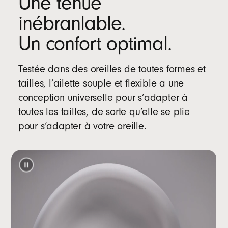
Une tenue
d
e
inébranlable.
l
Un confort optimal.
’
i
n
Testée dans des oreilles de toutes formes et
d
tailles, l’ailette souple et flexible a une
i
conception universelle pour s’adapter à
c
toutes les tailles, de sorte qu’elle se plie
a
pour s’adapter à votre oreille.
t
i
o
n
d
e
l
’