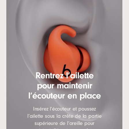
é
t
a
t
d
e
l
a
b
a
t
Rentrez l’ailette
t
pour maintenir
e
l’écouteur en place
r
i
Insérez l’écouteur et poussez
e
l’ailette sous la crête de la partie
,
supérieure de l’oreille pour
d