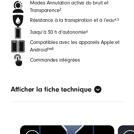
Modes Annulation active du bruit et
–
Transparence
2
B
Résistance à la transpiration et à l’eau
4
,
5
e
Jusqu’à 30 h d’autonomie
6
a
t
Compatibles avec les appareils Apple et
s
Android™
8
Commandes intégrées
Afficher la fiche technique
Général
Format : intra-auriculaire
Résistants à la transpiration et à l’eau avec
une cote IPX4
4
,
5