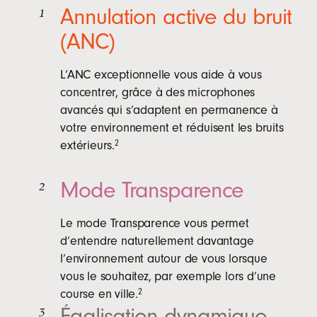
r
Annulation active du bruit
1
e
(ANC)
d
a
L’ANC exceptionnelle vous aide à vous
n
concentrer, grâce à des microphones
s
avancés qui s’adaptent en permanence à
u
votre environnement et réduisent les bruits
n
extérieurs.
2
e
n
Mode Transparence
2
o
u
v
Le mode Transparence vous permet
e
d’entendre naturellement davantage
l
l’environnement autour de vous lorsque
l
vous le souhaitez, par exemple lors d’une
e
course en ville.
2
Égalisation dynamique
f
3