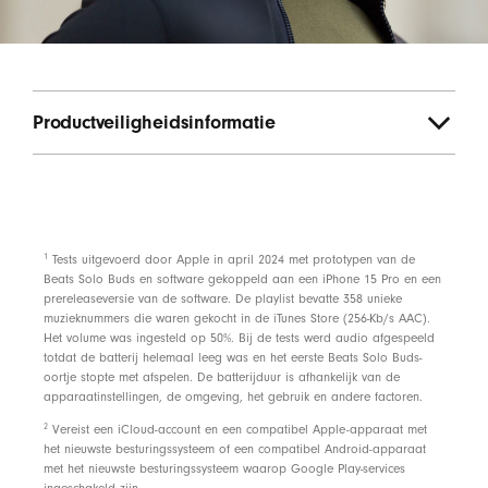
Productveiligheidsinformatie
footnote
1
Tests uitgevoerd door Apple in april 2024 met prototypen van de
Beats Solo Buds en software gekoppeld aan een iPhone 15 Pro en een
prereleaseversie van de software. De playlist bevatte 358 unieke
muzieknummers die waren gekocht in de iTunes Store (256-Kb/s AAC).
Het volume was ingesteld op 50%. Bij de tests werd audio afgespeeld
totdat de batterij helemaal leeg was en het eerste Beats Solo Buds-
oortje stopte met afspelen. De batterijduur is afhankelijk van de
apparaatinstellingen, de omgeving, het gebruik en andere factoren.
footnote
2
Vereist een iCloud-account en een compatibel Apple-apparaat met
het nieuwste besturingssysteem of een compatibel Android-apparaat
met het nieuwste besturingssysteem waarop Google Play-services