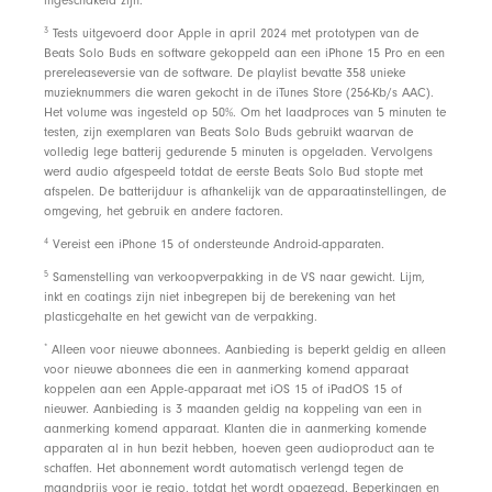
ingeschakeld zijn.
footnote
3
Tests uitgevoerd door Apple in april 2024 met prototypen van de
Beats Solo Buds en software gekoppeld aan een iPhone 15 Pro en een
prereleaseversie van de software. De playlist bevatte 358 unieke
muzieknummers die waren gekocht in de iTunes Store (256-Kb/s AAC).
Het volume was ingesteld op 50%. Om het laadproces van 5 minuten te
testen, zijn exemplaren van Beats Solo Buds gebruikt waarvan de
volledig lege batterij gedurende 5 minuten is opgeladen. Vervolgens
werd audio afgespeeld totdat de eerste Beats Solo Bud stopte met
afspelen. De batterijduur is afhankelijk van de apparaatinstellingen, de
omgeving, het gebruik en andere factoren.
footnote
4
Vereist een iPhone 15 of ondersteunde Android-apparaten.
footnote
5
Samenstelling van verkoopverpakking in de VS naar gewicht. Lijm,
inkt en coatings zijn niet inbegrepen bij de berekening van het
plasticgehalte en het gewicht van de verpakking.
footnote
*
Alleen voor nieuwe abonnees. Aanbieding is beperkt geldig en alleen
voor nieuwe abonnees die een in aanmerking komend apparaat
koppelen aan een Apple-apparaat met iOS 15 of iPadOS 15 of
nieuwer. Aanbieding is 3 maanden geldig na koppeling van een in
aanmerking komend apparaat. Klanten die in aanmerking komende
apparaten al in hun bezit hebben, hoeven geen audioproduct aan te
schaffen. Het abonnement wordt automatisch verlengd tegen de
maandprijs voor je regio, totdat het wordt opgezegd. Beperkingen en