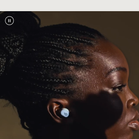
Tweevoudige compatibiliteit voor iOS en
Android voor naadloos koppelen met één tik,
automatisch koppelen op al je apparaten en
voetnoot
Zoek mijn of Vind mijn apparaat
2
Toonaangevende Class 1 Bluetooth
voor een
®
groter bereik en minder uitval
Bluetooth-compatibiliteit:
Bluetooth 5.3
Moeiteloos bellen met toonaangevende
microfoons voorzien van een geavanceerd
ruislerend algoritme
Batterij
Langere batterijduur van de oortjes met tot 18
voetnoot
uur afspelen
1