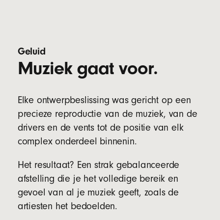
Lasergesneden vents verbeteren de
basprestatie, terwijl ze tegelijkertijd de druk
verlichten voor extra draagcomfort
Oorkussentjes in vier formaten (XS, S, M en L)
Geluid
voor verschillende oorafmetingen
Muziek gaat voor.
Specificaties oortje:
Lengte: 2,05 cm
Elke ontwerpbeslissing was gericht op een
Breedte: 1,85 cm
precieze reproductie van de muziek, van de
Hoogte: 1,9 cm
drivers en de vents tot de positie van elk
Gewicht: 5,7 g
complex onderdeel binnenin.
Specificaties case:
Lengte: 6,6 cm
Het resultaat? Een strak gebalanceerde
Breedte: 3,5 cm
afstelling die je het volledige bereik en
Hoogte: 2,4 cm
Gewicht: 22 g
gevoel van al je muziek geeft, zoals de
artiesten het bedoelden.