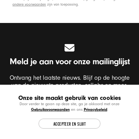
andere voorwaarden
zijn van toepassing.
Meld je aan voor onze mailinglijst
Ontvang het laatste nieuws. Blijf op de hoogte
van de nieuwste producten, collabs en meer.
Onze site maakt gebruik van cookies
Choose another country or region to see
CL
Door verder te gaan op deze site, ga je akkoord met onze
content specific to your location.
Gebruiksvoorwaarden
Privacybeleid
en ons
.
Voer je e-mailadres in
*
ACCEPTEER EN SLUIT
CONTINUE
Ik wil e-mails ontvangen met updates van Beats-