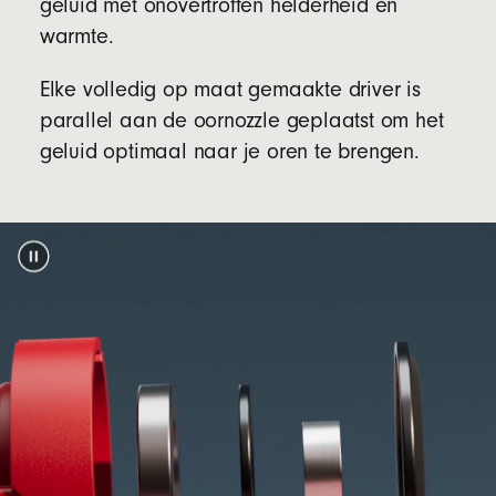
geluid met onovertroffen helderheid en
(Voedingsadapter en USB-C-oplaadkabel
warmte.
afzonderlijk verkrijgbaar)
Elke volledig op maat gemaakte driver is
parallel aan de oornozzle geplaatst om het
Verpakkingsmateriaal
geluid optimaal naar je oren te brengen.
De verpakking van de Beats Solo Buds is
gemaakt van 100% plantaardige materialen
afkomstig van gerecyclede vezels en/of
voetnoot
verantwoord beheerde bossen
5