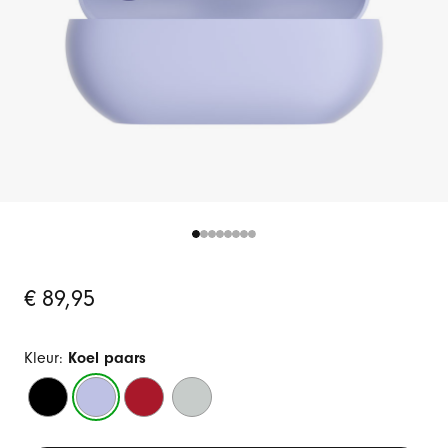
Oorspronkelijke
€ 89,95
prijs
Kleur:
Koel paars
Matzwart
Koel
Transparant
Stormgrijs
paars
rood