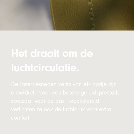
Het draait om de
luchtcirculatie.
De lasergesneden vents van elk oortje zijn
ontwikkeld voor een betere geluidsprestatie,
speciaal voor de bas. Tegelijkertijd
verlichten ze ook de luchtdruk voor extra
comfort.