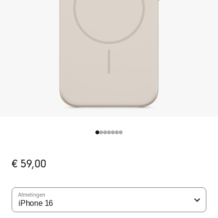
Oorspronkelijke
€ 59,00
prijs
Afmetingen