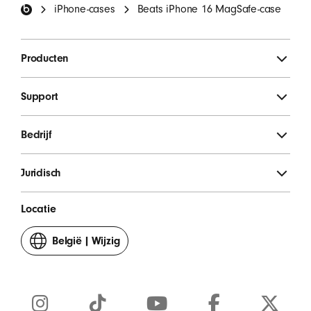
iPhone-cases
Beats iPhone 16 MagSafe-case
MELD JE AAN
Producten
Support
Bedrijf
Juridisch
Locatie
België
|
Wijzig
je
land
of
regio