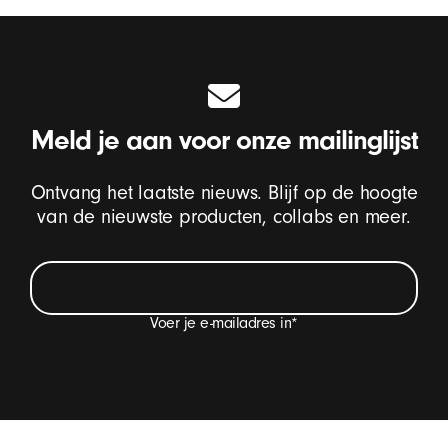
Meld je aan voor onze mailinglijst
Ontvang het laatste nieuws. Blijf op de hoogte
van de nieuwste producten, collabs en meer.
Voer je e-mailadres in
*
Ik wil e-mails ontvangen met updates van Beats-
producten, speciale aanbiedingen en af ​​en toe een
uitnodiging voor een enquête.
*
Beats-voettekst