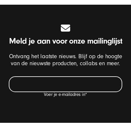
Meld je aan voor onze mailinglijst
Ontvang het laatste nieuws. Blijf op de hoogte
van de nieuwste producten, collabs en meer.
Voer je e-mailadres in
*
Ik wil e-mails ontvangen met updates van Beats-
producten, speciale aanbiedingen en af ​​en toe een
uitnodiging voor een enquête.
*
Beats-voettekst