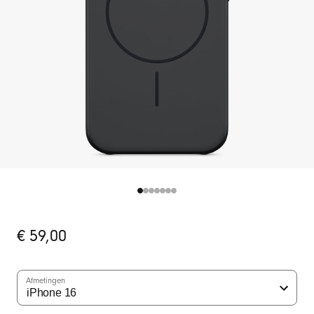
Oorspronkelijke
€ 59,00
prijs
Afmetingen