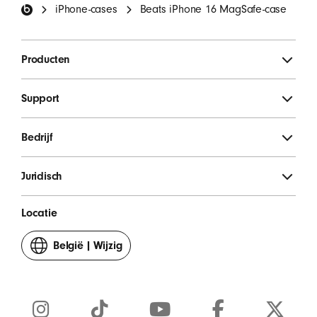
iPhone-cases
Beats iPhone 16 MagSafe-case
MELD JE AAN
Producten
Support
Bedrijf
Juridisch
Locatie
België
|
Wijzig
je
land
of
regio