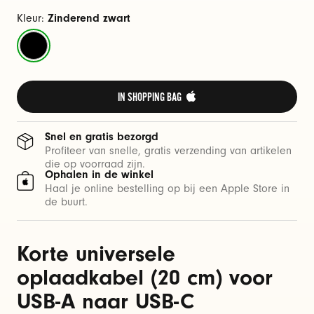
r
U
Kleur:
Zinderend zwart
S
Zinderend
B
zwart
-
A
IN SHOPPING BAG 
n
a
Snel en gratis bezorgd
a
Profiteer van snelle, gratis verzending van artikelen
die op voorraad zijn.
r
Ophalen in de winkel
U
Haal je online bestelling op bij een Apple Store in
de buurt.
S
B
-
Korte universele
C
oplaadkabel (20 cm) voor
USB-A naar USB-C