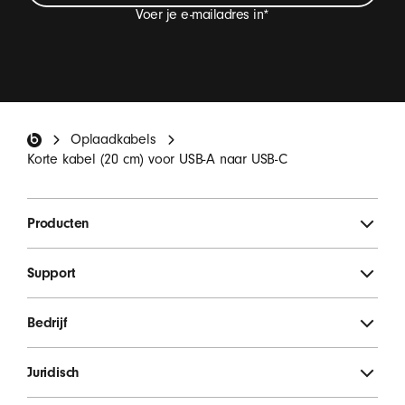
Voer je e-mailadres in
*
Ik wil e-mails ontvangen met updates van Beats-
producten, speciale aanbiedingen en af ​​en toe een
uitnodiging voor een enquête.
*
Beats-voettekst
Oplaadkabels
MELD JE AAN
Korte kabel (20 cm) voor USB-A naar USB-C
Producten
Support
Bedrijf
Juridisch