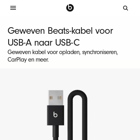
K
o
Geweven Beats-kabel voor
r
USB-A naar USB-C
t
e
Geweven kabel voor opladen, synchroniseren,
CarPlay en meer.
B
e
a
t
s
-
o
p
l
a