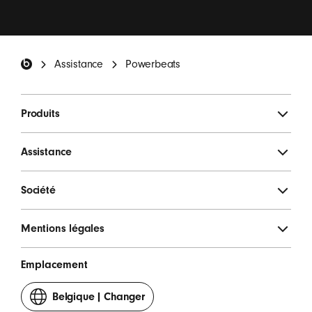
Pied de page Beats
Assistance
Powerbeats
Produits
Assistance
Société
Mentions légales
Emplacement
Belgique
|
Changer
votre