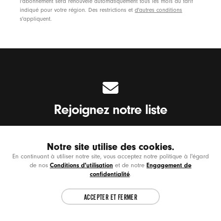
l'abonnement sera renouvelé automatiquement tous les mois au tarif
indiqué pour votre région. Des restrictions et
d'autres conditions
s'appliquent.
Rejoignez notre liste
Restez dans le beat. Recevez des nouvelles
Notre site utilise des cookies.
sur les tout derniers produits, les collabs et
En continuant à utiliser notre site, vous acceptez notre politique à l'égard
Choose another country or region to see
plus encore.
CL
Conditions d'utilisation
Engagement de
de nos
et de notre
content specific to your location.
confidentialité
.
ACCEPTER ET FERMER
CONTINUE
Saisissez votre adresse e-mail
*