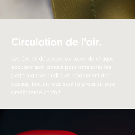
Circulation de l'air.
Les évents découpés au laser de chaque
écouteur sont conçus pour améliorer les
performances audio, et notamment des
basses, tout en réduisant la pression pour
améliorer le confort.