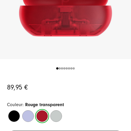
Prix
89,95 €
initial
Couleur:
Rouge transparent
Noir
Mauve
Rouge
Gris
mat
polaire
transparent
orage