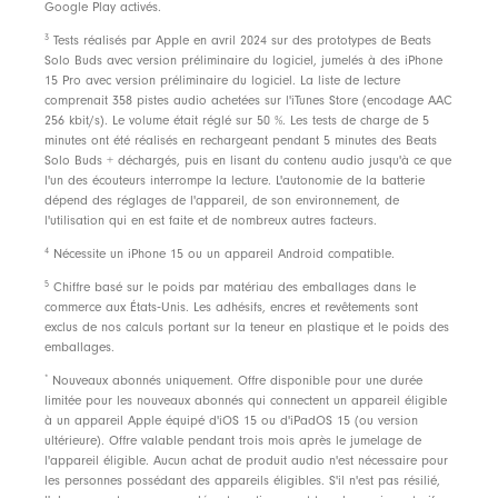
Google Play activés.
footnote
3
Tests réalisés par Apple en avril 2024 sur des prototypes de Beats
Solo Buds avec version préliminaire du logiciel, jumelés à des iPhone
15 Pro avec version préliminaire du logiciel. La liste de lecture
comprenait 358 pistes audio achetées sur l'iTunes Store (encodage AAC
256 kbit/s). Le volume était réglé sur 50 %. Les tests de charge de 5
minutes ont été réalisés en rechargeant pendant 5 minutes des Beats
Solo Buds + déchargés, puis en lisant du contenu audio jusqu'à ce que
l'un des écouteurs interrompe la lecture. L'autonomie de la batterie
dépend des réglages de l'appareil, de son environnement, de
l'utilisation qui en est faite et de nombreux autres facteurs.
footnote
4
Nécessite un iPhone 15 ou un appareil Android compatible.
footnote
5
Chiffre basé sur le poids par matériau des emballages dans le
commerce aux États‑Unis. Les adhésifs, encres et revêtements sont
exclus de nos calculs portant sur la teneur en plastique et le poids des
emballages.
footnote
*
Nouveaux abonnés uniquement. Offre disponible pour une durée
limitée pour les nouveaux abonnés qui connectent un appareil éligible
à un appareil Apple équipé d'iOS 15 ou d'iPadOS 15 (ou version
ultérieure). Offre valable pendant trois mois après le jumelage de
l'appareil éligible. Aucun achat de produit audio n'est nécessaire pour
les personnes possédant des appareils éligibles. S'il n'est pas résilié,