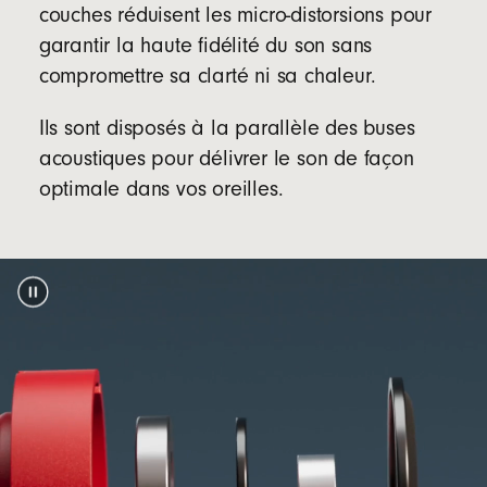
couches réduisent les micro-distorsions pour
Contenu du coffret
garantir la haute fidélité du son sans
Écouteurs Beats Solo Buds
compromettre sa clarté ni sa chaleur.
Étui de transport
Ils sont disposés à la parallèle des buses
Quatre tailles différentes d'embouts (XS, S, M,
L)
acoustiques pour délivrer le son de façon
optimale dans vos oreilles.
Carte de garantie
(Adapteur secteur et câble de charge USB-C
vendus séparément)
Emballage
L'emballage des Beats Solo Buds est composé
à 100 % de matières organiques provenant de
forêts durables et/ou créées à partir de fibres
footnote
recyclées
5