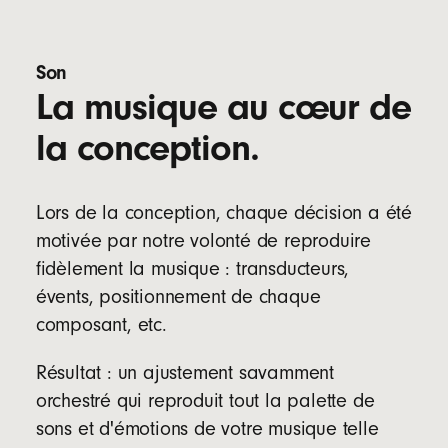
but d'améliorer les performances des basses
tout en réduisant la pression pour un meilleur
Son
confort
La musique au cœur de
Quatre tailles d'embout (XS, S, M et L) pour
s'adapter aux oreilles de toutes tailles
la conception.
Caractéristiques techniques des écouteurs :
Longueur : 2,05 cm
Lors de la conception, chaque décision a été
Largeur : 1,85 cm
motivée par notre volonté de reproduire
Hauteur : 1,9 cm
fidèlement la musique : transducteurs,
Poids : 5,7 g
évents, positionnement de chaque
Caractéristiques techniques de l'étui :
composant, etc.
Longueur : 6,6 cm
Largeur : 3,5 cm
Résultat : un ajustement savamment
Hauteur : 2,4 cm
orchestré qui reproduit tout la palette de
Poids : 22 g
sons et d'émotions de votre musique telle