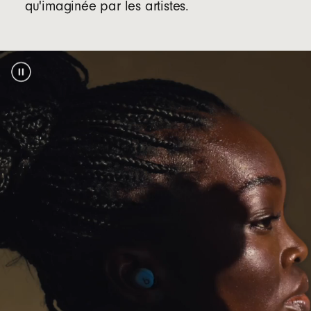
qu'imaginée par les artistes.
Grâce à la compatibilité immédiate avec les
appareils iOS et Android, profitez du jumelage
d'un seul geste, de la préassociation
automatique sur vos appareils et des
fonctionnalités Localiser et Localiser mon
footnote
appareil
2
La technologie Bluetooth
classe 1, la
®
meilleure du secteur, offre une portée plus
élevée et moins de pertes de connexion
Compatibilité Bluetooth :
Bluetooth 5.3
Des performances d'appel exceptionnelles
grâce aux microphones de pointe optimisés
par un algorithme avancé de reconnaissance
des bruits