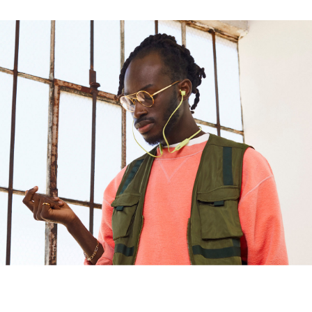
Son
Le système acoustique exclusif offre des basses
précises et une distorsion ultra-faible sur la courbe
de fréquence
La conception à double chambre garantit une
séparation stéréo exceptionnelle entre les tonalités
moyennes et les aigus, tandis que la couche
extérieure flexible offre des basses puissantes
Design
Écouteurs intra-auriculaires
Écouteurs magnétiques avec Lecture/Mise en pause
automatique
1
Le câble Flex-Form offre un confort optimal tout au
long de la journée grâce à une conception durable
en Nitinol. Les quatre tailles d'embout disponibles