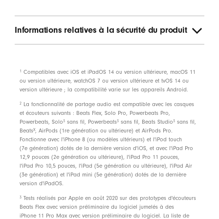
émettre un son ou en affichant sa position sur une
carte
Compatibles avec les appareils Android
Informations relatives à la sécurité du produit
Alimentation
1
Compatibles avec iOS et iPadOS 14 ou version ultérieure, macOS 11
Jusqu'à 12 heures d'écoute
3
ou version ultérieure, watchOS 7 ou version ultérieure et tvOS 14 ou
Grâce à la technologie Fast Fuel, quand la batterie
version ultérieure ; la compatibilité varie sur les appareils Android.
est faible, une charge de 10 minutes offre 1,5 heure
2
La fonctionnalité de partage audio est compatible avec les casques
d'écoute
3
et écouteurs suivants : Beats Flex, Solo Pro, Powerbeats Pro,
3
3
3
Powerbeats, Solo
sans fil, Powerbeats
sans fil, Beats Studio
sans fil,
Connecteur de charge USB-C (inclus)
X
Beats
, AirPods (1re génération ou ultérieure) et AirPods Pro.
Fonctionne avec l'iPhone 8 (ou modèles ultérieurs) et l'iPod touch
Batterie rechargeable au lithium-ion
(7e génération) dotés de la dernière version d'iOS, et avec l'iPad Pro
12,9 pouces (2e génération ou ultérieure), l'iPad Pro 11 pouces,
l'iPad Pro 10,5 pouces, l'iPad (5e génération ou ultérieure), l'iPad Air
Commandes
(3e génération) et l'iPad mini (5e génération) dotés de la dernière
version d'iPadOS.
Commandes intégrées pour la musique, les appels
3
Tests réalisés par Apple en août 2020 sur des prototypes d'écouteurs
et l'assistant vocal
Beats Flex avec version préliminaire du logiciel jumelés à des
Micro intégré avec réduction du vent pour une voix
iPhone 11 Pro Max avec version préliminaire du logiciel. La liste de