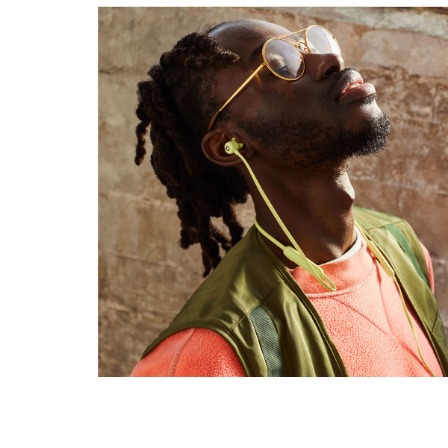
permettent un ajustement personnalisé
Hauteur : 16 mm
Poids : 18,6 g
Connectivité
La puce Apple W1
est dotée d'une connectivité
4
Bluetooth
classe 1, qui permet une configuration et
®
une commutation aisées avec vos différents appareils
Apple et vous offre une portée sans fil plus élevée
avec moins de pertes de connexion
Le partage audio sans fil vous permet de partager
des morceaux, des podcasts ou des films entre les
Beats Flex et un autre casque ou d'autres écouteurs
Beats
, ou des AirPods
2
Utilisez l'app Localiser sur votre appareil iOS pour
retrouver votre produit Beats Flex
en lui faisant
5,6