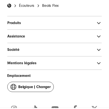
Écouteurs
Beats Flex
S'INSCRIRE
Produits
Assistance
Société
Mentions légales
Emplacement
Belgique
|
Changer
votre
pays
ou
région