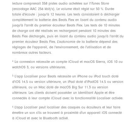
lecture comprenait 358 pistes audio achetées sur l'iTunes Store
plus claire
(encodage AAC 256 kbit/s). Le volume était réglé sur 50 %. Durée
totale d'écoute : jusqu'à 12 heures. Les tests consistaient à décharger
complètement la batterie des Beats Flex en lisant du contenu audio
Contenu du coffret
jusqu'à l'arrêt du premier écouteur Beats Flex. Les tests de 10 minutes
de charge ont été réalisés en rechargeant pendant 10 minutes des
Écouteurs sans fil Beats Flex
Beats Flex déchargés, puis en lisant du contenu audio jusqu'à l'arrêt du
premier écouteur Beats Flex. L'autonomie de la batterie dépend des
Embouts de quatre tailles différentes
réglages de l'appareil, de l'environnement, de l'utilisation et de
Connecteur de charge USB-C
nombreux autres facteurs.
Guide de démarrage rapide
4
La connexion nécessite un compte iCloud et macOS Sierra, iOS 10 ou
watchOS 3, ou versions ultérieures.
Carte de garantie
5
L’app Localiser pour Beats nécessite un iPhone ou iPod touch doté
d'iOS 14.5 ou version ultérieure, un iPad doté d'iPadOS 14.5 ou version
ultérieure, ou un Mac doté de macOS Big Sur 11.3 ou version
Emballage
ultérieure. Les clients doivent posséder un identifiant Apple et être
connectés à leur compte iCloud avec la fonctionnalité Localiser activée.
L'emballage des BeatsFlex est composé à 87% de
matières organiques, provenant de forêts durables
6
L'app Localiser peut localiser des casques ou écouteurs et leur faire
émettre un son s'ils se trouvent à proximité d'un appareil iOS connecté
ou crées à partir de fibres recyclées
à iCloud et avec le Bluetooth activé.