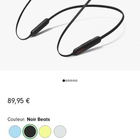
Original
89,95 €
Price
Couleur:
Noir Beats
Bleu
Noir
Jaune
Gris
ardent
Beats
Yuzu
cendré