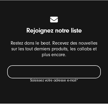
Rejoignez notre liste
Restez dans le beat. Recevez des nouvelles
sur les tout derniers produits, les collabs et
plus encore.
Saisissez votre adresse e-mail
*
Je veux recevoir des e-mails sur les nouveautés
Beats, des offres spéciales et des enquêtes
occasionnelles.
*
Pied de page Beats