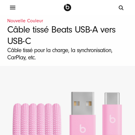
C
Nouvelle Couleur
â
Câble tissé Beats USB-A vers
b
USB-C
l
e
Câble tissé pour la charge, la synchronisation,
CarPlay, etc.
d
e
c
h
a
r
g
e
B
e