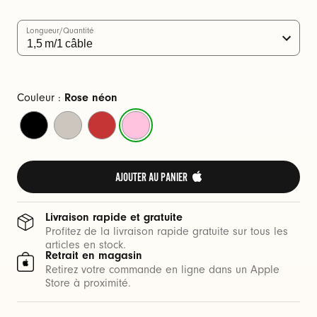
C
(
Longueur/Quantité
1
,
5
Couleur :
Rose néon
m
Noir
Gris
Rouge
Rose
)
intense
éclair
flash
néon
AJOUTER AU PANIER 
Livraison rapide et gratuite
Profitez de la livraison rapide gratuite sur tous les
articles en stock.
Retrait en magasin
Retirez votre commande en ligne dans un Apple
Store à proximité.