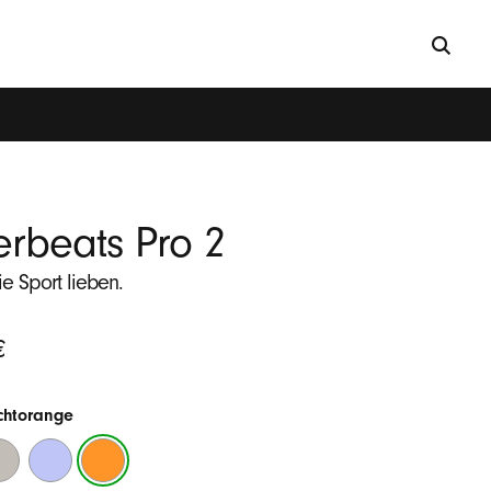
rbeats Pro 2
die Sport lieben.
cher
€
chtorange
chwarz
eibsand
Hyperviolett
Leuchtorange