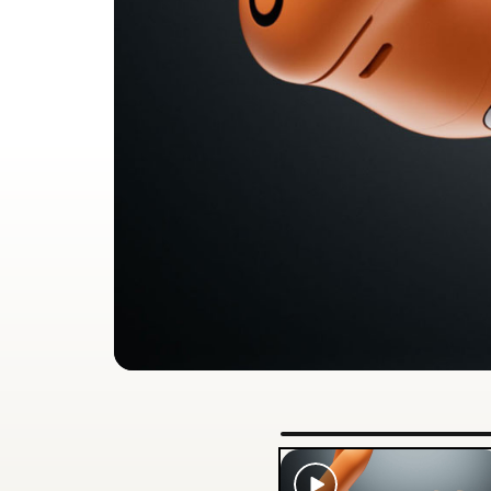
Herzfrequenzmessung
Sensor
Funktio
Die He
Erfahre me
Kompatibilität
Apple
Mit Ap
Komple
freihän
Android
Die Be
Bedien