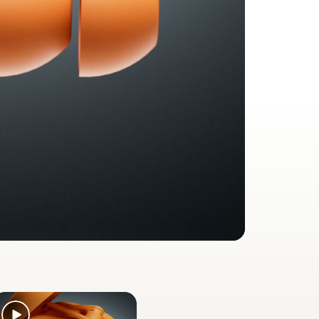
2
rend Workouts
tnessgeräten in Echtzeit
werden
er 1-Klick, automatischem Umschalten,
erzfrequenzmessung, anpassbare
9
nden“