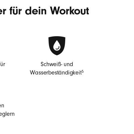
r für dein Workout
ür
Schweiß- und
5
Wasserbeständigkeit
en
eglern