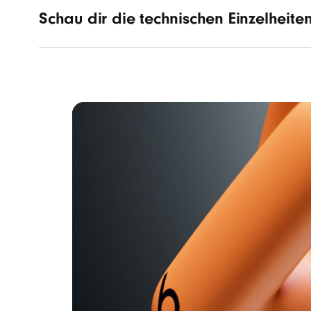
Schau dir die technischen Einzelheite
Sound
Aktive
Transp
Adapti
Person
Design
Design:
Durch e
Schwei
Maße/
Höhe
Läng
Brei
Gewi