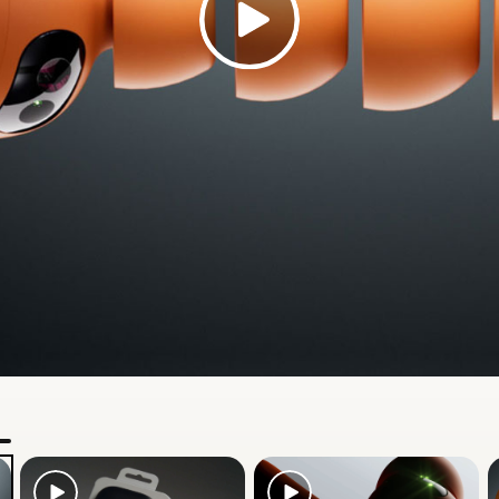
en für die Herzfrequenzmessung für Echtzeitdaten wäh
niert problemlos mit ausgewählten Fitness-Apps und Fi
rzfrequenzmessung ist optional und kann deaktiviert 
hr zur Herzfrequenzmessung für Workouts
ple H2 Chip
tt kompatibel mit Apple Geräten, inklusive Koppeln p
8
digem Siri und „Wo ist?“-Funktion
ats App
gibt Zugriff auf „Koppeln per 1-Klick“, die H
elemente, die Akkustandanzeige und „Meine Beats fi