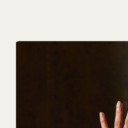
Lieferumfang
Powerb
Ohreins
Kabell
Kurzan
Garant
(Netzadapt
Verpackung
Die Ve
und/od