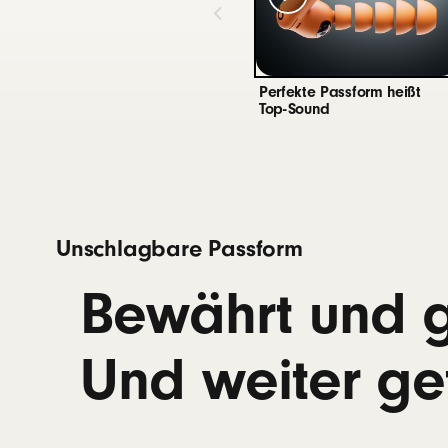
Konnektivität
Blueto
Die Sp
Perfekte Passform heißt
Klang 
Top-Sound
Akkulaufzeit
Bis zu
Kopfhö
Fast Fu
Unschlagbare Passform
Univer
Funkti
Bewährt und g
Wieder
Und weiter get
Steuerung
Einzeln
Lautstä
Auto P