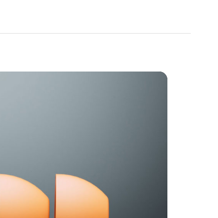
"
7 g