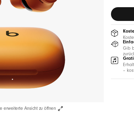
Koste
Koste
Einf
Gib b
zurüc
Grat
Erhal
– kos
e erweiterte Ansicht zu öffnen