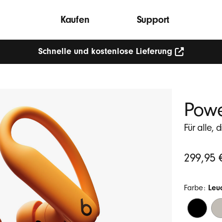
Kaufen
Support
Schnelle und kostenlose Lieferung
Powe
Für alle, 
Ursprüngli
299,95 
Preis
Farbe:
Leu
Diamants
Tr