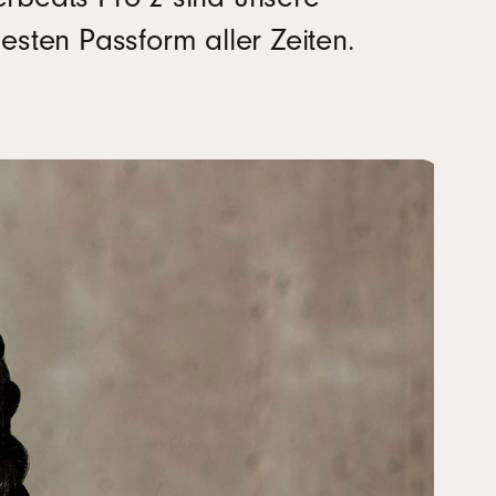
esten Passform aller Zeiten.
orinstalliert)
anzlichem Material, das aus recycelten Fasern