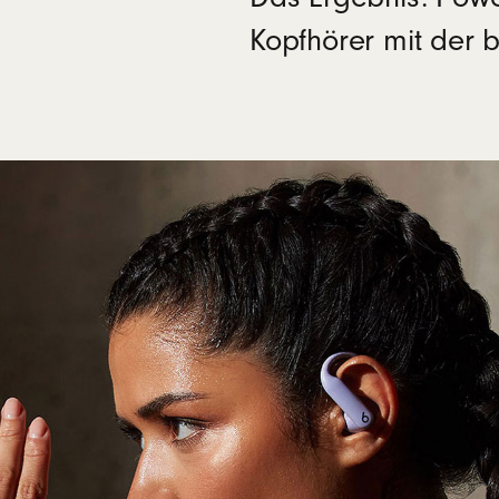
Kopfhörer mit der b
eats Pro 2: komplett kabellose Kopfhörer
ätze aus Silikon in fünf Größen - XS, S, M, L, XL (M ist v
12
oses Ladecase
leitung
iekarte
er und USB-C Ladekabel separat erhältlich)
rpackung der Powerbeats Pro besteht zu 100 % aus pfl
13
er aus nachhaltiger Forstwirtschaft stammt