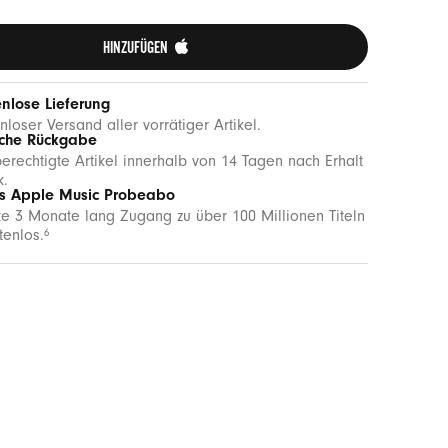
HINZUFÜGEN 
nlose Lieferung
nloser Versand aller vorrätiger Artikel.
ache Rückgabe
erechtigte Artikel innerhalb von 14 Tagen nach Erhalt
k.
is Apple Music Probeabo
te 3 Monate lang Zugang zu über 100 Millionen Titeln
tenlos.
6