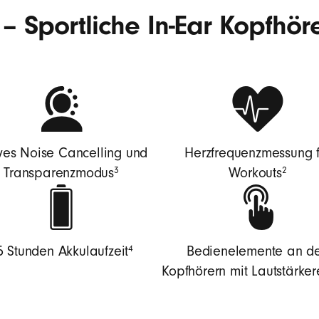
– Sportliche In-Ear Kopfhöre
ves Noise Cancelling und
Herzfrequenzmessung f
3
2
Transparenzmodus
Workouts
4
5 Stunden Akkulaufzeit
Bedienelemente an d
Kopfhörern mit Lautstärker