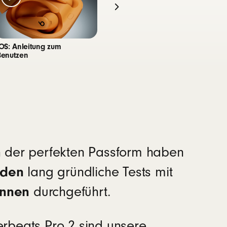
t bei Anrufen für einen hervorgehobenen klaren
iOS: Anleitung zum
Android: Anleitung zum
Benutzen
Benutzen
is zu 10 Stunden durchgehende
11
nden Wiedergabezeit
h der perfekten Passform haben
nden
lang gründliche Tests mit
innen
durchgeführt.
sern
rbeats Pro 2 sind unsere