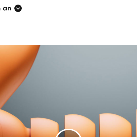
n an
s Noise Cancelling (ANC)
3
arenzmodus
ver EQ
7
alisiertes 3D Audio mit dynamischem Headtracking
 In-Ear
ine Nickel-Titan-Legierung verstärkte Ohrbügel
5
ß- und Wasserbeständigkeit nach IPX4
Gewicht:
: (Case) 7,5 cm / 3,0" (In-Ear Kopfhörer) 4,5 cm / 1,8"
e: (Case) 6,6 cm / 2,6" (In-Ear Kopfhörer) 4,1 cm / 1,6
te: (Case) 3,4 cm / 1,3" (In-Ear Kopfhörer) 2,4 cm / 0,9"
cht: (Case) 69 g (In-Ear Kopfhörer) 8,7 g (Gesamt) 77,