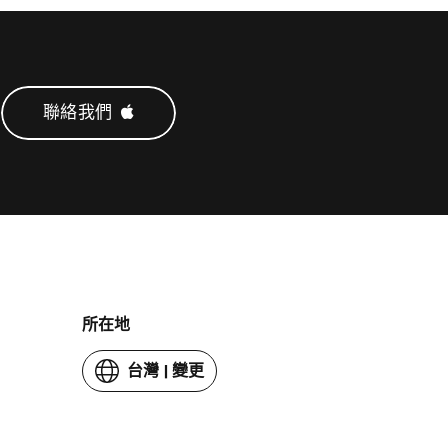
看
維
修
服
聯絡我們 
務
和
保
固
所在地
台灣
|
變更
你
的
國
家