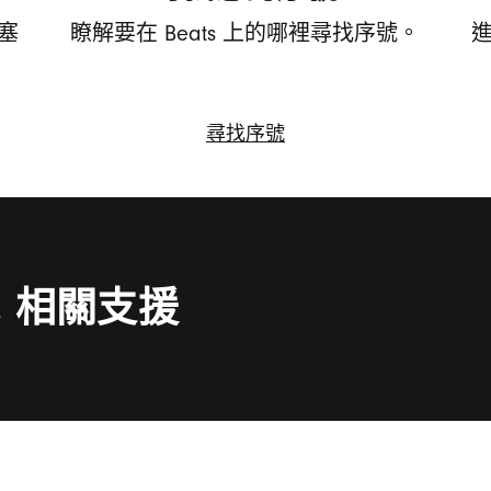
耳塞
瞭解要在 Beats 上的哪裡尋找序號。
尋找序號
尋
找
序
號
ts 相關支援