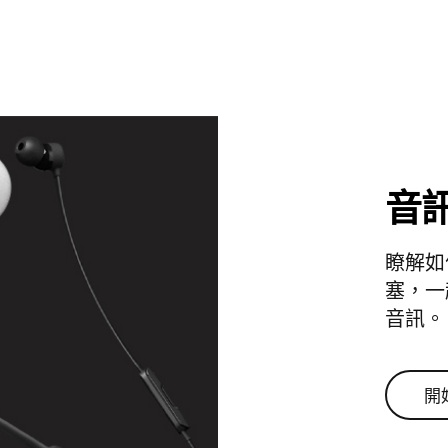
音
瞭解如
塞，一起
音訊。
開
開