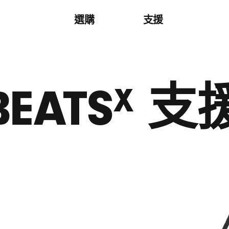
選購
支援
BEATS
支
X