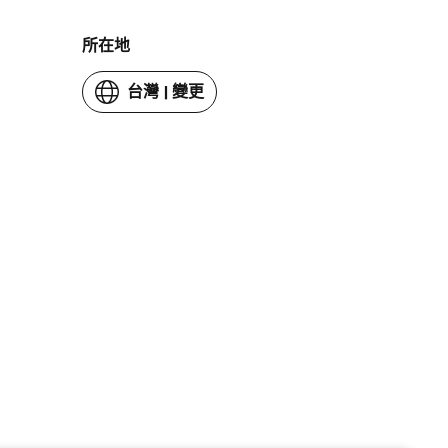
所在地
台灣
|
變更
你
的
國
家
或
地
區