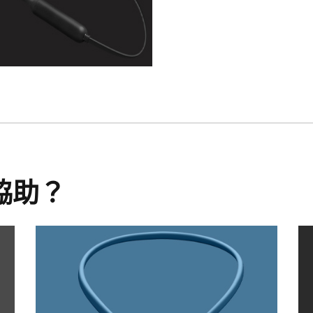
始
分
享
協助？