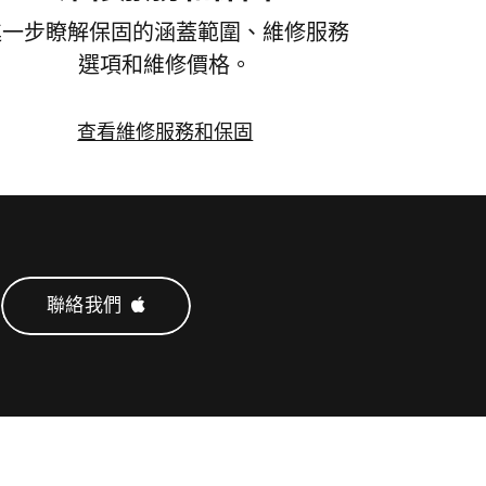
進一步瞭解保固的涵蓋範圍、維修服務
選項和維修價格。
查看維修服務和保固
查
看
維
修
服
聯絡我們 
務
和
保
固