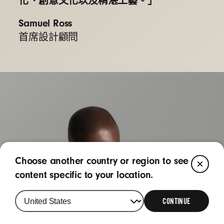
化、創意文化以及精湛工藝。」
Samuel Ross
首席設計顧問
Choose another country or region to see
CL
content specific to your location.
CONTINUE