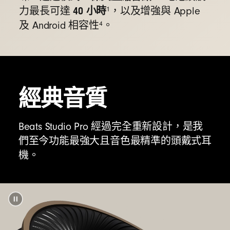
「
尋找
」- 根據最後連接的已知位置，在地圖
40 小時
1
力最長可達
，以及增強與 Apple
上找到遺失的耳機
7
4
及 Android 相容性
。
無線更新
- 自動取得軟體更新與全新功能
增強與 Android 的相容性
Google 快速配對
- 輕點一下即可快速連接，
經典音質
並自動與註冊於你 Gmail 帳號的所有 Android
或 Chrome 裝置配對
8
Beats Studio Pro 經過完全重新設計，是我
音訊自動切換
- 在 Android、Chromebook 和
們至今功能最強大且音色最精準的頭戴式耳
其他相容裝置之間無縫切換音訊
9
機。
「
尋找我的裝置
」- 使用「Google 尋找我的
裝置」輕鬆找到遺失的耳機
10
下載
Beats app
可客製化產品、取得軟體更新與
全新功能，讓耳機發揮最大效用