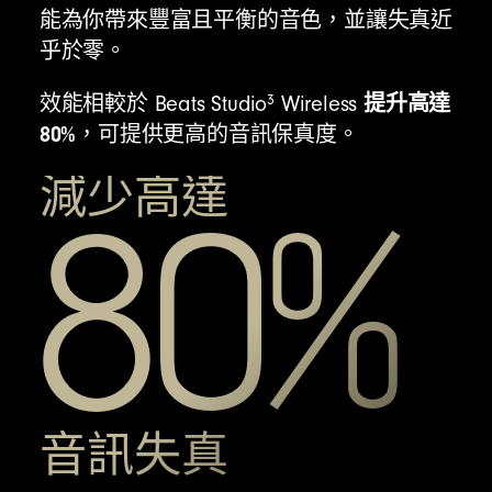
能按鈕
能為你帶來豐富且平衡的音色，並讓失真近
乎於零。
提升高達
3
效能相較於 Beats Studio
Wireless
Beats Studio Pro 頭戴式耳機
80%
，可提供更高的音訊保真度。
攜帶盒
減少高達
用於充電與音訊的 USB-C 對 USB-C 連接線
80%
3.5 公釐類比音源線
快速入門指南
保固卡
(USB-C 電源轉接器另售)
音訊失真
Beats Studio Pro 包裝盒以 100% 纖維製成，
其來源為以永續方式管理的森林
12