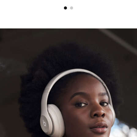
輕盈可攜式設計
精心設計的 UltraPlush 皮革耳罩，提升舒適度
與耐用性
頂級金屬滑桿可大範圍調整，輕鬆打造適合
整天聆聽的舒適度
規格：
長度：17.8 公分 (7 吋)
寬度：7.8 公分 (3.1 吋)
厚度：18.1 公分 (7.125 吋)
重量：260 公克 (9.17 盎司)
領先業界的 Class 1 無線藍牙
使收訊範圍更
®
廣，更能減少斷訊