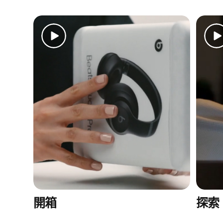
Beats Studio Pro 專屬原音平台提供沉浸式聆
聽體驗
特製 40 公釐主動式驅動單體可增強聲音的清
晰度，即使是在高音量時，也能讓失真近乎
於零，效能相較於 Beats Studio
Wireless 提
3
升高達 80%，可提供更高的音訊保真度
整合式數位處理器可最佳化頻率回應，帶來
強大而平衡的聲音特質表現
完全適應性主動降噪 (ANC) 讓你沉浸在音樂
中
通透模式融合周遭環境與聆聽體驗
個人化空間音訊具備動態頭部追蹤功能，讓
你聆聽喜愛的內容，沉浸在劇院般的音效中
3
「杜比全景聲」提供的音樂與電影以 360
度環繞音效呈現沉浸式體驗
開箱
探索