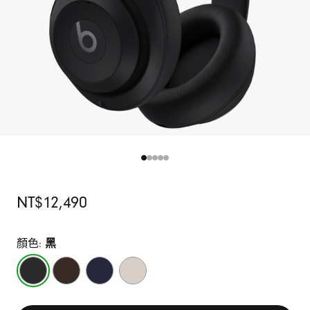
原
NT$12,490
價
顏色:
黑
黑
深
海
砂
咖
軍
岩
啡
藍
灰