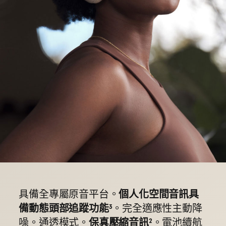
3.5 公釐類比輸入，適用於有線音訊來源和機
上娛樂
升級版語音鎖定麥克風帶來高品質通話效能
透過 USB-C 播放高保真壓縮音訊
，並提供三
2
種獨特的內建音效，提升你的聆聽體驗：
Beats Signature 設定檔為音樂提供平衡的
調整
娛樂設定檔為電影及遊戲帶來更優質的體
驗
通話設定檔為通話或 podcast 提供最佳音
質
增強與 Apple 的相容性
一鍵配對
- 輕鬆的一鍵設定，可與你 iCloud
帳號下的每部裝置快速配對
5
個人化空間音訊具
具備全專屬原音平台。
「嘿 Siri」
- 只要說聲「嘿 Siri」即可啟動語音
備動態頭部追蹤功能
3
。完全適應性主動降
助理
6
保真壓縮音訊
2
噪。通透模式。
。電池續航