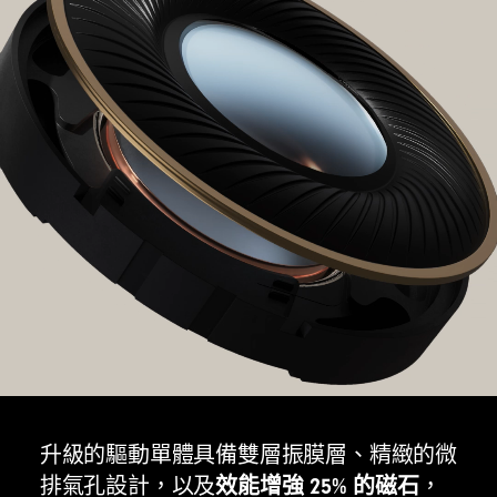
充一次電，聆聽時間最長可達 40 小時 (關閉
主動降噪)
1
啟用主動降噪或通透模式時，聆聽時間最長
可達 24 小時
1
採用 Fast Fuel 閃充技術，當電量不足時，充
電 10 分鐘即可擁有最長可達 4 小時的播放時
間
11
USB-C 通用充電方式
充電式鋰離子電池
「b」按鈕，用於音樂及通話控制
提高音量/降低音量按鍵
升級的驅動單體具備雙層振膜層、精緻的微
用於聆聽模式、EQ 模式、電源及配對的多功
效能增強 25% 的磁石
排氣孔設計，以及
，