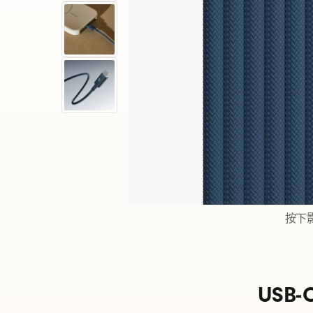
s
U
S
B
按下
-
USB-