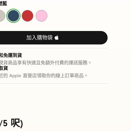
燃藍
氮
疾
超
燃
速
能
藍
紅
粉
加入購物袋 
和免運到貨
現貨商品享有快速且免額外付費的運送服務。
取貨
近的 Apple 直營店領取你的線上訂單商品。
/5 呎)