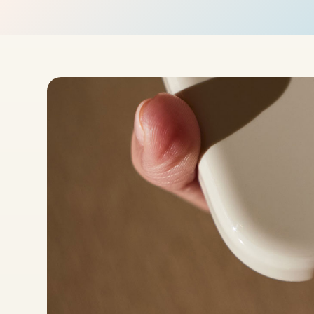
接
線
(
1
.