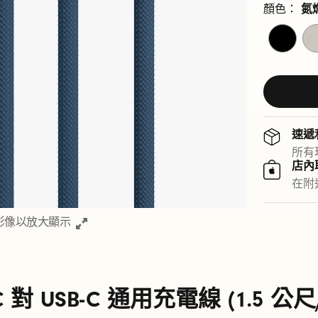
顏色：
氮
閃
風
電
馳
黑
灰
速遞
所有
店內
在附
影像以放大顯示
C 對 USB-C 通用充電線 (1.5 公尺