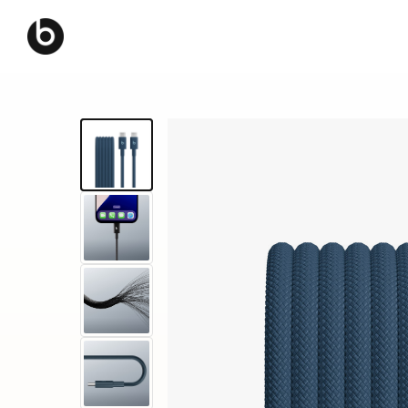
B
e
a
t