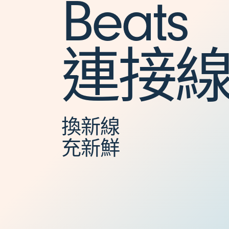
Beats
-
連接
C
充
換新線
充新鮮
電
連