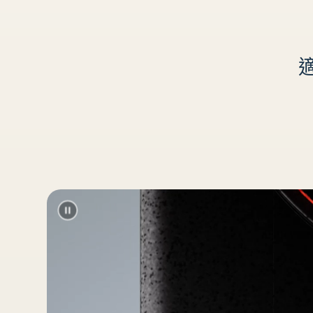
呎
適
)