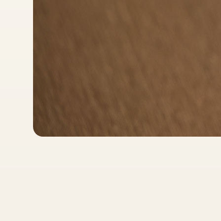
5
公
尺
/
5