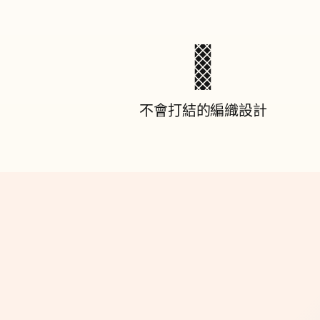
C
對
不會打結的編織設計
U
S
B