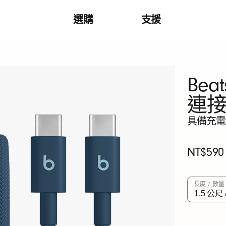
選購
支援
Bea
連
具備充電、
原
NT$590
價
長度 / 數量