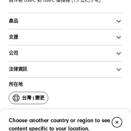
兩件裝 USB-C 對 USB-C 連接線 (1.5 公尺/5 呎)
產品
支援
公司
法律資訊
所在地
台灣
|
變更
你
的
國
Choose another country or region to see
家
CL
著作權所有 © 2026 Apple Inc. - 保留一切權利。
或
content specific to your location.