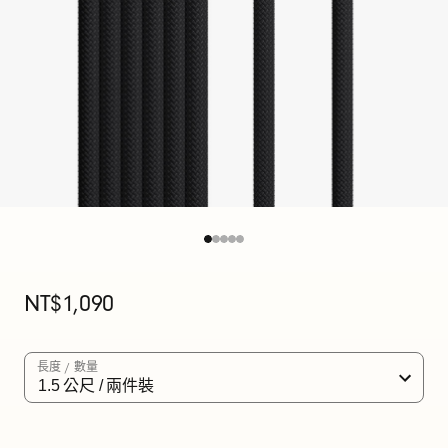
S
B
-
C
對
U
S
B
原
NT$1,090
價
-
C
長度 / 數量
充