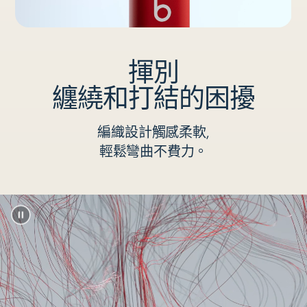
揮別
纏繞和打結的困擾
編織設計觸感柔軟,
輕鬆彎曲不費力。