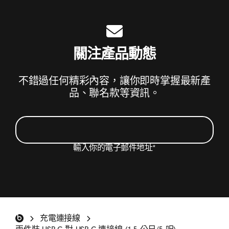
關注產品動態
不錯過任何精彩內容，讓你即時掌握最新產
品、聯名款等資訊。
輸入你的電子郵件地址
*
我想接收有關 Beats 產品更新、特別優惠和不定期
調查邀請的電子郵件。
*
Beats 頁首
充電連接線
註冊