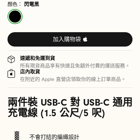
電
顏色：
閃電黑
連
閃
電
接
黑
線
加入購物袋 
(
速遞和免運到貨
1
所有現貨商品享有快速且免額外付費的運送服務。
店內取貨
.
在附近的 Apple 直營店領取你的線上訂單商品。
5
兩件裝 USB-C 對 USB-C 通用
公
充電線 (1.5 公尺/5 呎)
尺
/
不會打結的編織設計